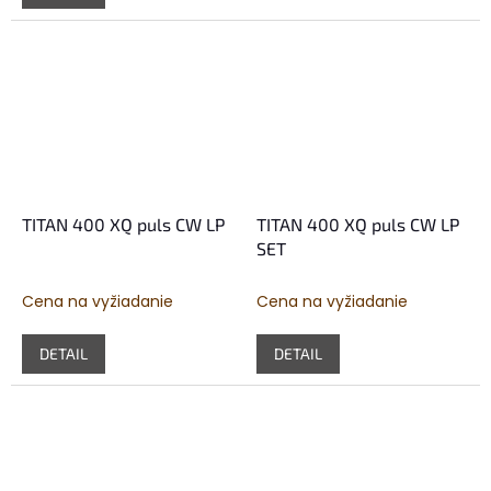
3,5
z
5
hviezdičiek.
TITAN 400 XQ puls CW LP
TITAN 400 XQ puls CW LP
SET
Cena na vyžiadanie
Cena na vyžiadanie
DETAIL
DETAIL