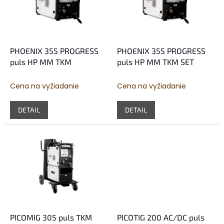
s
r
p
o
r
d
o
u
d
k
PHOENIX 355 PROGRESS
PHOENIX 355 PROGRESS
u
t
puls HP MM TKM
puls HP MM TKM SET
k
o
t
v
Cena na vyžiadanie
Cena na vyžiadanie
o
v
DETAIL
DETAIL
PICOMIG 305 puls TKM
PICOTIG 200 AC/DC puls