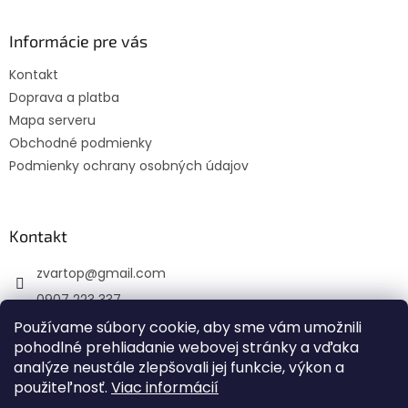
á
n
i
p
i
e
ä
Informácie pre vás
e
p
t
r
Kontakt
i
v
Doprava a platba
e
k
y
Mapa serveru
v
Obchodné podmienky
ý
Podmienky ochrany osobných údajov
p
i
s
u
Kontakt
zvartop
@
gmail.com
0907 223 337
Používame súbory cookie, aby sme vám umožnili
Sledujte nás na Facebooku
pohodlné prehliadanie webovej stránky a vďaka
zvartop_s.r.o
analýze neustále zlepšovali jej funkcie, výkon a
použiteľnosť.
Viac informácií