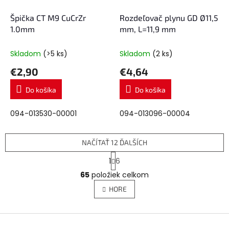
Špička CT M9 CuCrZr
Rozdeľovač plynu GD Ø11,5
1.0mm
mm, L=11,9 mm
Skladom
(>5 ks)
Skladom
(2 ks)
€2,90
€4,64
Do košíka
Do košíka
094-013530-00001
094-013096-00004
NAČÍTAŤ 12 ĎALŠÍCH
S
1
6
t
O
r
65
položiek celkom
v
á
l
HORE
n
á
k
d
o
v
Z
a
a
c