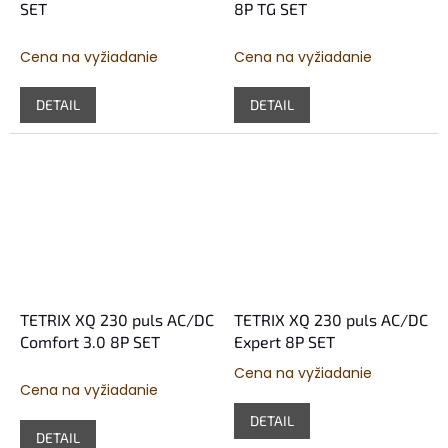
SET
8P TG SET
Cena na vyžiadanie
Cena na vyžiadanie
DETAIL
DETAIL
TETRIX XQ 230 puls AC/DC
TETRIX XQ 230 puls AC/DC
Comfort 3.0 8P SET
Expert 8P SET
Cena na vyžiadanie
Priemerné
Cena na vyžiadanie
hodnotenie
produktu
DETAIL
je
DETAIL