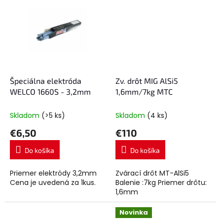
Špeciálna elektróda
Zv. drôt MIG AlSi5
WELCO 1660S - 3,2mm
1,6mm/7kg MTC
Skladom
(>5 ks)
Skladom
(4 ks)
€6,50
€110
Do košíka
Do košíka
Priemer elektródy 3,2mm
Zvárací drôt MT-AlSi5
Cena je uvedená za 1kus.
Balenie :7kg Priemer drôtu:
1,6mm
Novinka