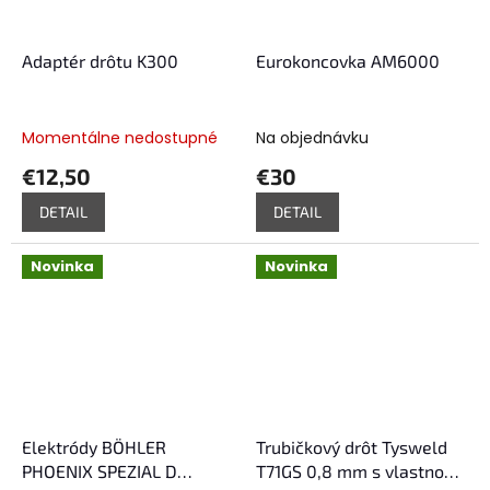
Adaptér drôtu K300
Eurokoncovka AM6000
Momentálne nedostupné
Na objednávku
€12,50
€30
DETAIL
DETAIL
Novinka
Novinka
Elektródy BÖHLER
Trubičkový drôt Tysweld
PHOENIX SPEZIAL D
T71GS 0,8 mm s vlastnou