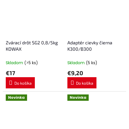
Zvárací drôt SG2 0,8/5kg
Adaptér cievky čierna
KOWAX
K300/B300
Skladom
(>5 ks)
Skladom
(5 ks)
€17
€9,20
Do košíka
Do košíka
Novinka
Novinka