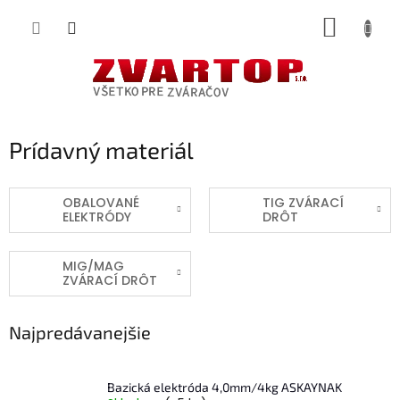
Prejsť
NÁKUP
na
obsah
KOŠÍK
Prídavný materiál
OBALOVANÉ
TIG ZVÁRACÍ
ELEKTRÓDY
DRÔT
MIG/MAG
ZVÁRACÍ DRÔT
Najpredávanejšie
Bazická elektróda 4,0mm/4kg ASKAYNAK