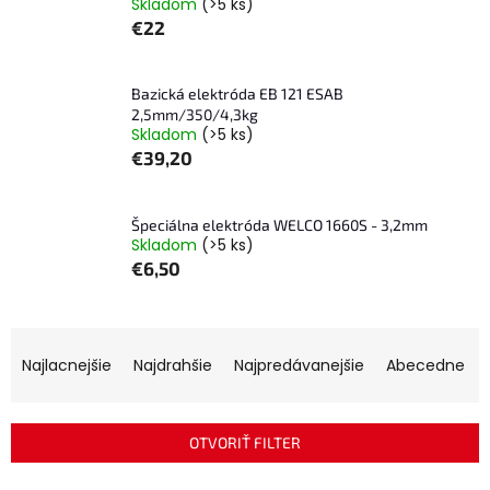
Skladom
(>5 ks)
€22
Bazická elektróda EB 121 ESAB
2,5mm/350/4,3kg
Skladom
(>5 ks)
€39,20
Špeciálna elektróda WELCO 1660S - 3,2mm
Skladom
(>5 ks)
€6,50
R
a
Najlacnejšie
Najdrahšie
Najpredávanejšie
Abecedne
d
e
n
OTVORIŤ FILTER
i
e