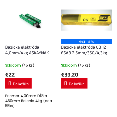
V
p
ý
r
p
o
i
d
s
u
p
k
r
t
o
€43
–8 %
o
d
Bazická elektróda
Bazická elektróda EB 121
v
u
4,0mm/4kg ASKAYNAK
ESAB 2,5mm/350/4,3kg
k
t
Skladom
(>5 ks)
Skladom
(>5 ks)
o
€22
€39,20
v
Do košíka
Do košíka
Priemer 4,00mm Dĺžka
450mm Balenie 4kg (cca
55ks)