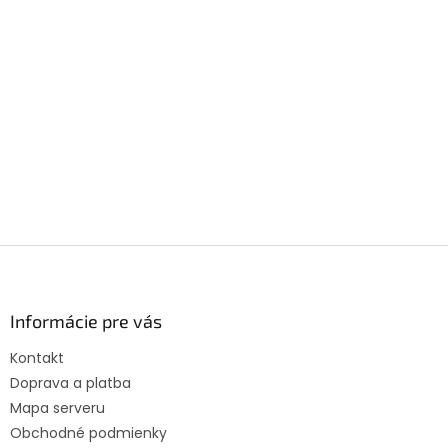
Z
á
p
ä
Informácie pre vás
t
Kontakt
i
Doprava a platba
e
Mapa serveru
Obchodné podmienky