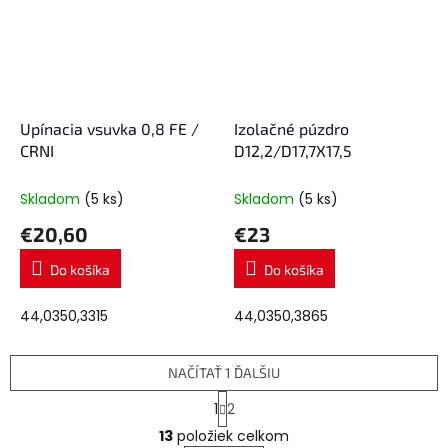
Upínacia vsuvka 0,8 FE /
Izolačné púzdro
CRNI
D12,2/D17,7X17,5
Skladom
(5 ks)
Skladom
(5 ks)
€20,60
€23
Do košíka
Do košíka
44,0350,3315
44,0350,3865
NAČÍTAŤ 1 ĎALŠIU
S
1
2
t
O
r
13
položiek celkom
v