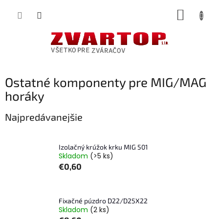
Prejsť
NÁKUP
na
obsah
KOŠÍK
Ostatné komponenty pre MIG/MAG
horáky
Najpredávanejšie
Izolačný krúžok krku MIG 501
Skladom
(>5 ks)
€0,60
Fixačné púzdro D22/D25X22
Skladom
(2 ks)