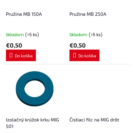
r
t
o
o
d
Pružina MB 150A
Pružina MB 250A
v
u
k
t
Skladom
(>5 ks)
Skladom
(>5 ks)
o
€0,50
€0,50
v
Do košíka
Do košíka
Izolačný krúžok krku MIG
Čistiaci filc na MIG drôt
501