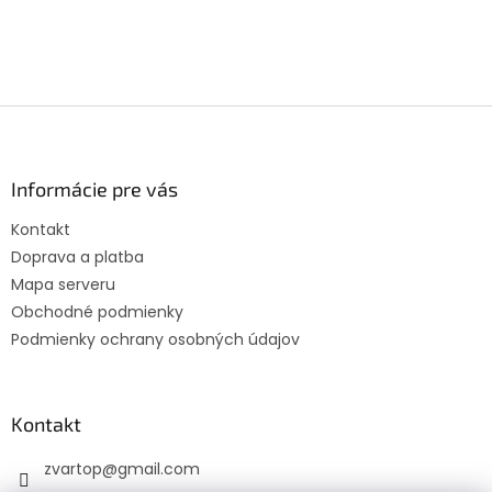
Z
á
p
ä
Informácie pre vás
t
Kontakt
i
Doprava a platba
e
Mapa serveru
Obchodné podmienky
Podmienky ochrany osobných údajov
Kontakt
zvartop
@
gmail.com