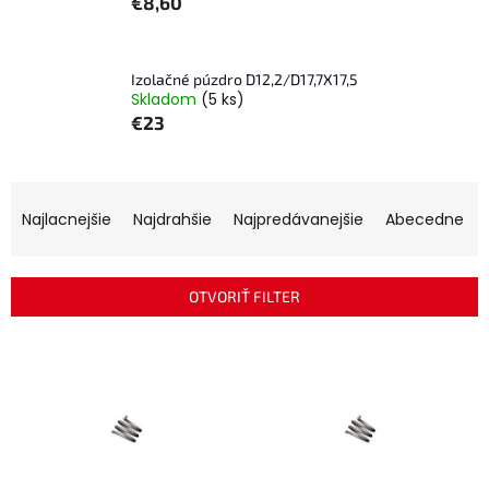
€8,60
Izolačné púzdro D12,2/D17,7X17,5
Skladom
(5 ks)
€23
R
a
Najlacnejšie
Najdrahšie
Najpredávanejšie
Abecedne
d
e
n
OTVORIŤ FILTER
i
e
V
p
ý
r
p
o
i
d
s
u
p
k