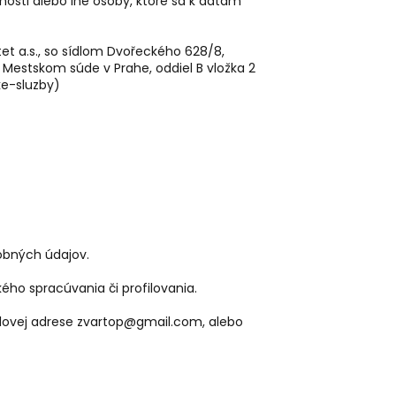
nosti alebo iné osoby, ktoré sa k dátam
t a.s., so sídlom Dvořeckého 628/8,
a Mestskom súde v Prahe, oddiel B vložka 2
ke-sluzby)
bných údajov.
ho spracúvania či profilovania.
ilovej adrese zvartop@gmail.com, alebo