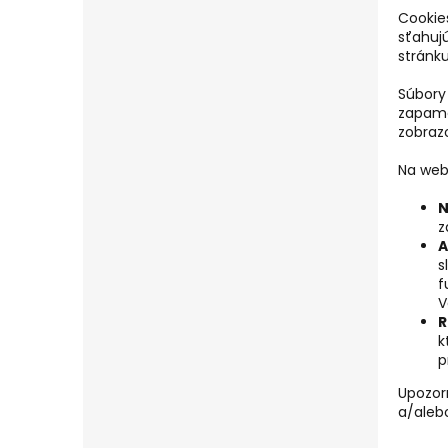
Cookie
sťahuj
stránku
Súbory
zapamät
zobraz
Na web
N
z
A
s
f
V
R
k
p
Upozor
a/aleb