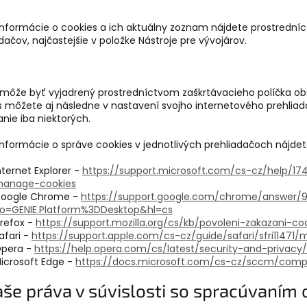
 informácie o cookies a ich aktuálny zoznam nájdete prostrední
dačov, najčastejšie v položke Nástroje pre vývojárov.
 môže byť vyjadrený prostredníctvom zaškrtávacieho políčka obsi
s môžete aj následne v nastavení svojho internetového prehliad
nie iba niektorých.
 informácie o správe cookies v jednotlivých prehliadačoch nájde
nternet Explorer -
https://support.microsoft.com/cs-cz/help/17
anage-cookies
oogle Chrome -
https://support.google.com/chrome/answer/
o=GENIE.Platform%3DDesktop&hl=cs
irefox -
https://support.mozilla.org/cs/kb/povoleni-zakazani-co
afari -
https://support.apple.com/cs-cz/guide/safari/sfri11471
pera -
https://help.opera.com/cs/latest/security-and-privacy/
icrosoft Edge -
https://docs.microsoft.com/cs-cz/sccm/compl
aše práva v súvislosti so spracúvaním