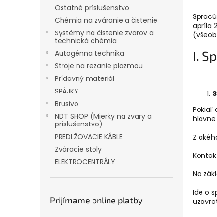
Ostatné príslušenstvo
Spracú
Chémia na zváranie a čistenie
apríla
Systémy na čistenie zvarov a
(všeob
technická chémia
I. S
Autogénna technika
Stroje na rezanie plazmou
Prídavný materiál
SPÁJKY
S
Brusivo
Pokiaľ
NDT SHOP (Mierky na zvary a
hlavne 
príslušenstvo)
PREDLŽOVACIE KÁBLE
Z akéh
Zváracie stoly
Kontak
ELEKTROCENTRÁLY
Na zák
Ide o s
Prijímame online platby
uzavre