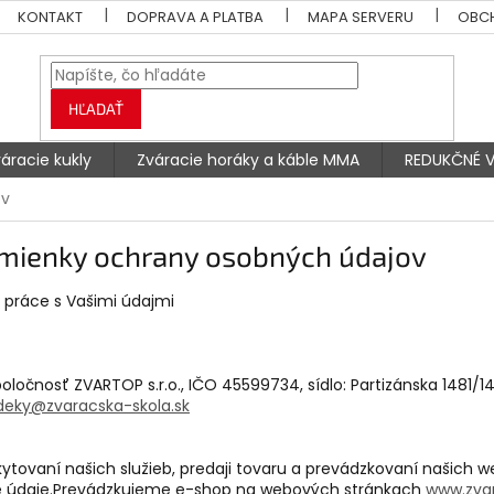
KONTAKT
DOPRAVA A PLATBA
MAPA SERVERU
OBC
HĽADAŤ
áracie kukly
Zváracie horáky a káble MMA
REDUKČNÉ V
ov
mienky ochrany osobných údajov
 práce s Vašimi údajmi
oločnosť ZVARTOP s.r.o., IČO
45599734, sídlo: Partizánska 1481/
ideky@zvaracska-skola.sk
skytovaní našich služieb, predaji tovaru a prevádzkovaní našich
 údaje.Prevádzkujeme e-shop na webových stránkach
www.zvar