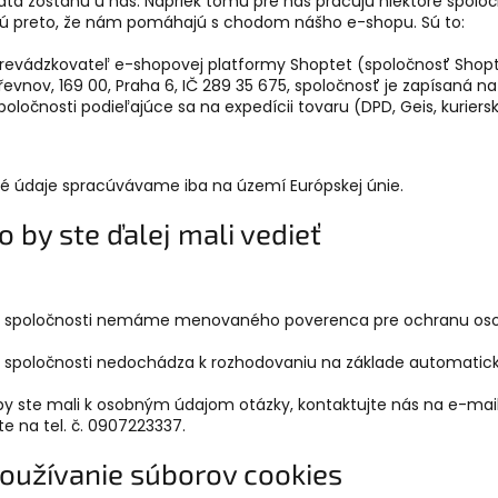
ta zostanú u nás. Napriek tomu pre nás pracujú niektoré spoloč
ú preto, že nám pomáhajú s chodom nášho e-shopu. Sú to:
revádzkovateľ e-shopovej platformy Shoptet (spoločnosť Shopte
řevnov, 169 00, Praha 6, IČ 289 35 675, spoločnosť je zapísaná n
poločnosti podieľajúce sa na expedícii tovaru (DPD, Geis, kuriers
 údaje spracúvávame iba na území Európskej únie.
 Čo by ste ďalej mali vedieť
j spoločnosti nemáme menovaného poverenca pre ochranu oso
j spoločnosti nedochádza k rozhodovaniu na základe automatické
 by ste mali k osobným údajom otázky, kontaktujte nás na e-ma
te na tel. č. 0907223337.
Používanie súborov cookies