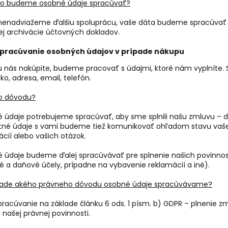
ho budeme osobné údaje spracúvať?
 nenadviažeme ďalšiu spoluprácu, vaše dáta budeme spracúvať
ej archivácie účtovných dokladov.
pracúvanie osobných údajov v prípade nákupu
 u nás nakúpite, budeme pracovať s údajmi, ktoré nám vyplníte. 
sko, adresa, email, telefón.
o dôvodu?
 údaje potrebujeme spracúvať, aby sme splnili našu zmluvu – do
tné údaje s vami budeme tiež komunikovať ohľadom stavu vaš
cií alebo vašich otázok.
 údaje budeme ďalej spracúvávať pre splnenie našich povinnost
é a daňové účely, prípadne na vybavenie reklamácií a iné).
lade akého právneho dôvodu osobné údaje spracúvávame?
pracúvanie na základe článku 6 ods. 1 písm. b) GDPR – plnenie zm
 našej právnej povinnosti.