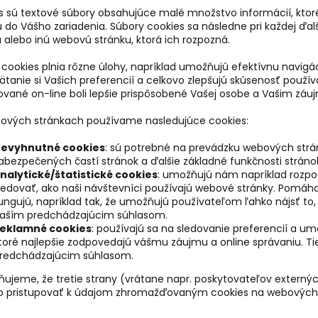
s sú textové súbory obsahujúce malé množstvo informácií, ktor
ú do Vášho zariadenia. Súbory cookies sa následne pri každej ďa
 alebo inú webovú stránku, ktorá ich rozpozná.
 cookies plnia rôzne úlohy, napríklad umožňujú efektívnu navig
anie si Vašich preferencií a celkovo zlepšujú skúsenosť používa
ované on-line boli lepšie prispôsobené Vašej osobe a Vašim zá
ových stránkach používame nasledujúce cookies:
evyhnutné cookies
: sú potrebné na prevádzku webových strán
abezpečených častí stránok a ďalšie základné funkčnosti stráno
nalytické/štatistické cookies
: umožňujú nám napríklad rozpoz
ledovať, ako naši návštevníci používajú webové stránky. Pomáh
ungujú, napríklad tak, že umožňujú používateľom ľahko nájsť to,
aším predchádzajúcim súhlasom.
eklamné cookies
: používajú sa na sledovanie preferencií a um
toré najlepšie zodpovedajú vášmu záujmu a online správaniu. T
redchádzajúcim súhlasom.
ňujeme, že tretie strany (vrátane napr. poskytovateľov externýc
o pristupovať k údajom zhromažďovaným cookies na webových 