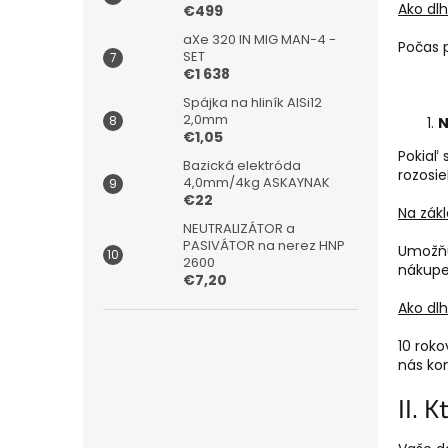
Ako dl
€499
aXe 320 IN MIG MAN-4 -
Počas 
SET
€1 638
Spájka na hliník AlSi12
2,0mm
N
€1,05
Pokiaľ
Bazická elektróda
rozosie
4,0mm/4kg ASKAYNAK
€22
Na zák
NEUTRALIZÁTOR a
PASIVÁTOR na nerez HNP
Umožňuj
2600
nákupe
€7,20
Ako dl
10 rok
nás ko
II. 