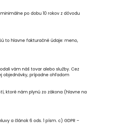
 minimálne po dobu 10 rokov z dôvodu
Sú to hlavne fakturačné údaje: meno,
dali vám náš tovar alebo služby. Cez
ej objednávky, prípadne ohľadom
í, ktoré nám plynú zo zákona (hlavne na
luvy a článok 6 ods. 1 písm. c) GDPR –