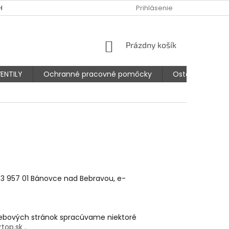
HODNÉ PODMIENKY
PODMIENKY OCHRANY OSOBNÝCH ÚDAJOV
Prihlásenie
NÁKUPNÝ
Prázdny košík
KOŠÍK
ENTILY
Ochranné pracovné pomôcky
Ostatné prísluš
143 957 01 Bánovce nad Bebravou, e-
 webových stránok spracúvame niektoré
top.sk
.