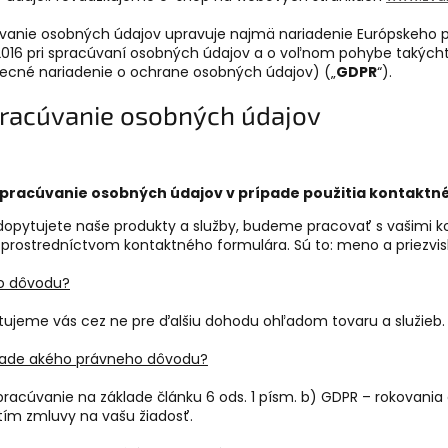
vanie osobných údajov upravuje najmä nariadenie Európskeho p
 2016 pri spracúvaní osobných údajov a o voľnom pohybe takýcht
ecné nariadenie o ochrane osobných údajov) („
GDPR
“).
pracúvanie osobných údajov
pracúvanie osobných údajov v prípade použitia kontaktn
 dopytujete naše produkty a služby, budeme pracovať s vašimi 
prostredníctvom kontaktného formulára. Sú to: meno a priezvisk
o dôvodu?
tujeme vás cez ne pre ďalšiu dohodu ohľadom tovaru a služieb.
lade akého právneho dôvodu?
pracúvanie na základe článku 6 ods. 1 písm. b) GDPR – rokovania
tím zmluvy na vašu žiadosť.