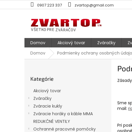
Prejsť
0907 223 337
zvartop@gmail.com
na
obsah
Domov
Akciový tovar
Zváračky
Zv
Domov
Podmienky ochrany osobných údaj
B
Pod
o
Preskočiť
č
Kategórie
kategórie
Zásady
n
ý
Akciový tovar
p
Zváračky
a
Sme sp
Zváracie kukly
n
mail:
r
e
Zváracie horáky a káble MMA
l
REDUKČNÉ VENTILY
Pri po
Ochranné pracovné pomôcky
osobné