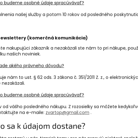
ho budeme osobné údaje spracúvávať?
plnenia našej služby a potom 10 rokov od posledného poskytnutia
ewslettery (komerčná komunikácia)
 ste nakupujúci zákazník a nezakázali ste nám to pri nákupe, po
lku našich noviniek.
lade akého právneho dôvodu?
e nám to ust. § 62 ods. 3 zákona č. 351/2011 Z. z., o elektronick
 nezakázali.
ho budeme osobné údaje spracúvávať?
ov od vášho posledného nákupu. Z rozosielky sa môžete kedykoľv
ntaktujte na e-maile:
zvartop@gmail.com
.
Kto sa k údajom dostane?