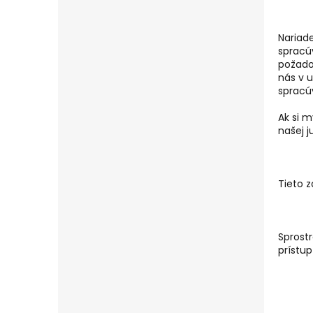
Nariad
spracú
požado
nás v 
spracú
Ak si 
našej ju
Tieto z
Sprost
prístup