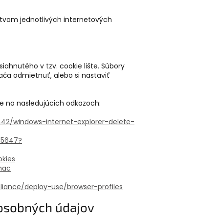
ctvom jednotlivých internetových
ahnutého v tzv. cookie lište. Súbory
ača odmietnuť, alebo si nastaviť
te na nasledujúcich odkazoch:
442/windows-internet-explorer-delete-
95647?
okies
/mac
iance/deploy-use/browser-profiles
 osobných údajov