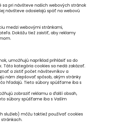
é sa pri návšteve našich webových stránok
lšej návšteve odosielajú späť na webovú
áciu medzi webovými stránkami,
teľa. Dokážu tiež zaistiť, aby reklamy
ujmom.
ok, umožňujú napríklad prihlásiť sa do
k. Táto kategória cookies sa nedá zakázať.
nať a zistiť počet návštevníkov a
ajú nám zlepšovať spôsob, akým stránky
 čo hľadajú. Tieto súbory spúšťame iba s
ožňujú zobraziť reklamu a ďalší obsah,
ieto súbory spúšťame iba s Vaším
h služieb) môžu taktiež používať cookies
stránkach.