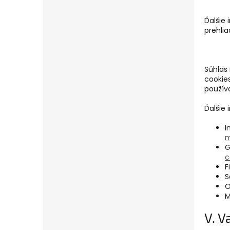
Ďalšie
prehlia
Súhlas
cookie
používa
Ďalšie
I
m
G
c
F
S
O
M
V. V