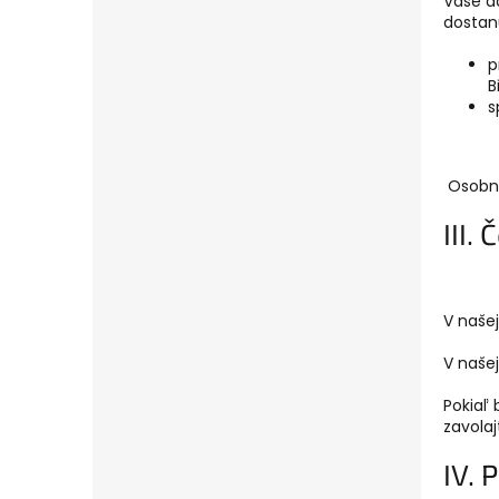
Vaše dá
dostan
p
B
s
Osobné
III.
V naše
V naše
Pokiaľ
zavolaj
IV. 