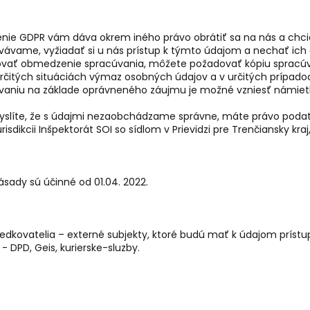
enie GDPR vám dáva okrem iného právo obrátiť sa na nás a chci
vávame, vyžiadať si u nás prístup k týmto údajom a nechať ich 
vať obmedzenie spracúvania, môžete požadovať kópiu spracú
určitých situáciách výmaz osobných údajov a v určitých prípadoc
vaniu na základe oprávneného záujmu je možné vzniesť námiet
myslíte, že s údajmi nezaobchádzame správne, máte právo poda
risdikcii
Inšpektorát SOI so sídlom v Prievidzi pre Trenčiansky kraj
ásady sú účinné od 01.04. 2022.
redkovatelia – externé subjekty, ktoré budú mať k údajom príst
 - DPD, Geis, kurierske-sluzby.