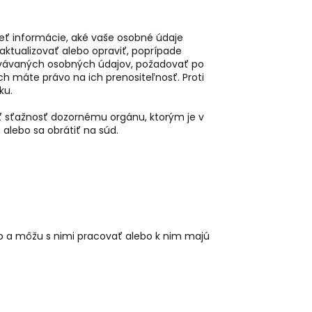
eť informácie, aké vaše osobné údaje
aktualizovať alebo opraviť, poprípade
vávaných osobných údajov, požadovať po
h máte právo na ich prenositeľnosť. Proti
ku.
ť sťažnosť dozornému orgánu, ktorým je v
, alebo sa obrátiť na súd.
up a môžu s nimi pracovať alebo k nim majú