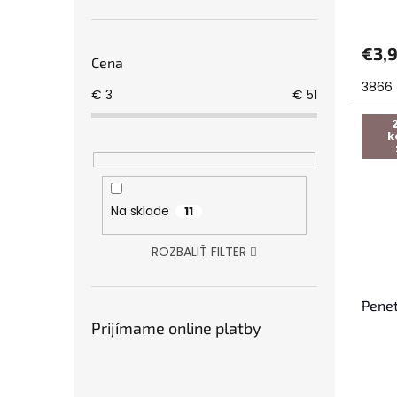
v
€3,
Cena
3866
€
3
€
51
k
Na sklade
11
ROZBALIŤ FILTER
Penet
Prijímame online platby