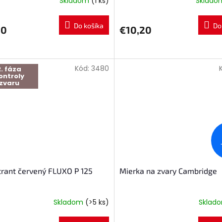
Skladom
(1 ks)
Sklad
Do košíka
Do
90
€10,20
Kód:
3480
2. fáza
ontroly
zvaru
rant červený FLUXO P 125
Mierka na zvary Cambridge
Skladom
(>5 ks)
Sklad