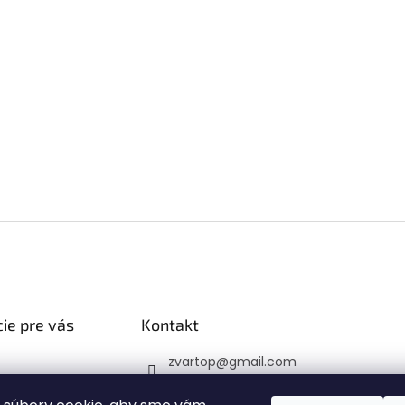
ie pre vás
Kontakt
zvartop
@
gmail.com
 platba
0907 223 337
veru