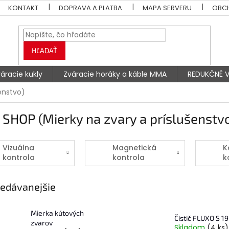
KONTAKT
DOPRAVA A PLATBA
MAPA SERVERU
OBC
HĽADAŤ
áracie kukly
Zváracie horáky a káble MMA
REDUKČNÉ V
enstvo)
SHOP (Mierky na zvary a príslušenstv
Vizuálna
Magnetická
K
kontrola
kontrola
k
edávanejšie
Mierka kútových
Čistič FLUXO S 1
zvarov
Skladom
(4 ks)