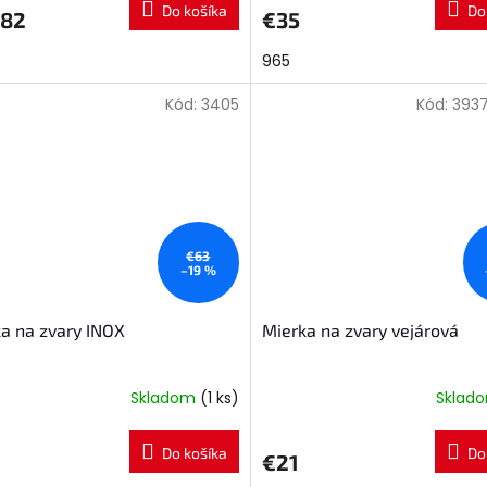
Do košíka
Do
,82
€35
965
Kód:
3405
Kód:
393
€63
–19 %
a na zvary INOX
Mierka na zvary vejárová
Skladom
(1 ks)
Sklad
Do košíka
Do
€21