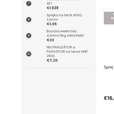
SET
€1 638
Spájka na hliník AlSi12
k
2,0mm
€1,05
Bazická elektróda
4,0mm/4kg ASKAYNAK
€22
NEUTRALIZÁTOR a
PASIVÁTOR na nerez HNP
2600
€7,20
Sprej
€16