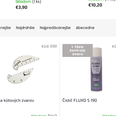
Skladom
(1 ks)
€10,20
€3,90
cnejšie
Najdrahšie
Najpredávanejšie
Abecedne
Kód:
6191
K
1. fáza
kontroly
zvaru
a kútových zvarov
Čistič FLUXO S 190