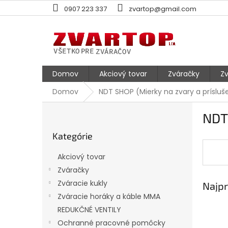
Prejsť
0907 223 337
zvartop@gmail.com
na
obsah
Domov
Akciový tovar
Zváračky
Zv
Domov
NDT SHOP (Mierky na zvary a prísluš
B
NDT 
o
Preskočiť
č
Kategórie
kategórie
n
ý
Akciový tovar
p
Zváračky
a
Zváracie kukly
Najpr
n
e
Zváracie horáky a káble MMA
l
REDUKČNÉ VENTILY
Ochranné pracovné pomôcky