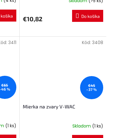
om
(4 ks)
Skladom
(>5 ks)
 košíka
Do košíka
€10,82
Kód:
3411
Kód:
3408
€65
€45
–46 %
–37 %
Mierka na zvary V-WAC
om
(1 ks)
Skladom
(1 ks)