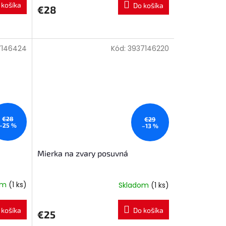
 košíka
Do košíka
€28
7146424
Kód:
3937146220
€28
€29
–25 %
–13 %
Mierka na zvary posuvná
om
(1 ks)
Skladom
(1 ks)
 košíka
Do košíka
€25