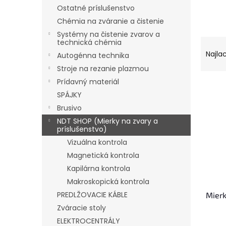
Ostatné príslušenstvo
Chémia na zváranie a čistenie
Systémy na čistenie zvarov a
R
technická chémia
a
Najla
Autogénna technika
d
Stroje na rezanie plazmou
e
Prídavný materiál
V
n
SPÁJKY
ý
i
p
e
Brusivo
i
p
NDT SHOP (Mierky na zvary a
príslušenstvo)
s
r
p
o
Vizuálna kontrola
r
d
Magnetická kontrola
o
u
Kapilárna kontrola
d
k
Makroskopická kontrola
u
t
PREDLŽOVACIE KÁBLE
Mierk
k
o
t
v
Zváracie stoly
o
ELEKTROCENTRÁLY