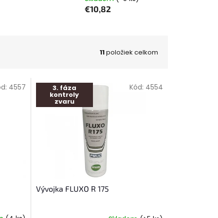
€10,82
11
položiek celkom
ód:
4557
Kód:
4554
3. fáza
kontroly
zvaru
Vývojka FLUXO R 175