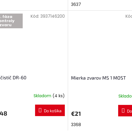
3637
Kód:
3937146200
Kó
1. fáza
ontroly
zvaru
 čistič DR-60
Mierka zvarov MS 1 MOST
Skladom
(4 ks)
Sklad
Do košíka
Do
,48
€21
3368