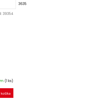
3635
d:
39354
om
(1 ks)
 košíka