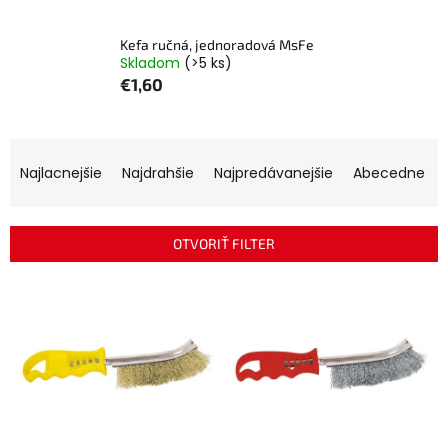
Kefa ručná, jednoradová MsFe
Skladom
(>5 ks)
€1,60
R
a
Najlacnejšie
Najdrahšie
Najpredávanejšie
Abecedne
d
e
n
OTVORIŤ FILTER
i
e
V
p
ý
r
p
o
i
d
s
u
p
k
r
t
o