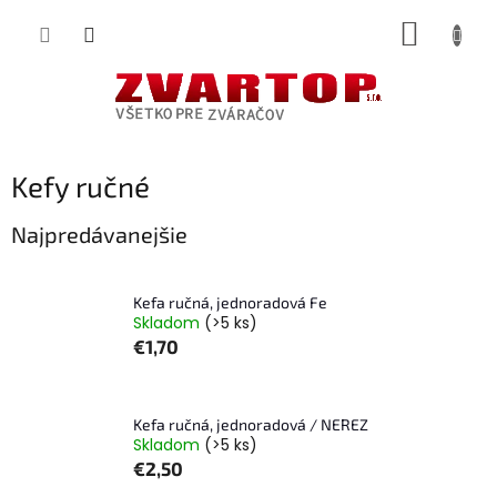
Prejsť
NÁKUP
na
obsah
KOŠÍK
Kefy ručné
Najpredávanejšie
Kefa ručná, jednoradová Fe
Skladom
(>5 ks)
€1,70
Kefa ručná, jednoradová / NEREZ
Skladom
(>5 ks)
€2,50