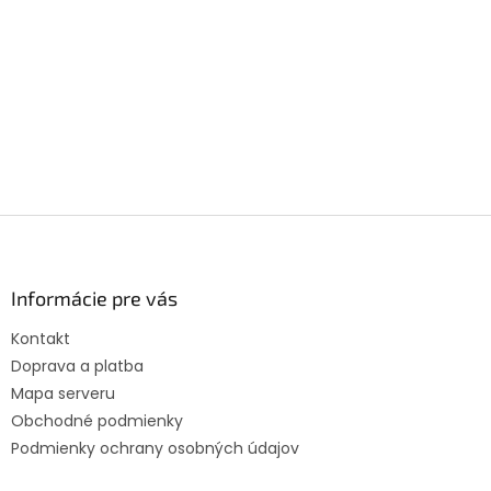
Z
á
p
ä
Informácie pre vás
t
Kontakt
i
Doprava a platba
e
Mapa serveru
Obchodné podmienky
Podmienky ochrany osobných údajov