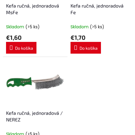
o
d
Kefa ručná, jednoradová
Kefa ručná, jednoradová
v
u
MsFe
Fe
k
t
Skladom
(>5 ks)
Skladom
(>5 ks)
o
€1,60
€1,70
v
Do košíka
Do košíka
Kefa ručná, jednoradová /
NEREZ
Skladom
(>5 ks)