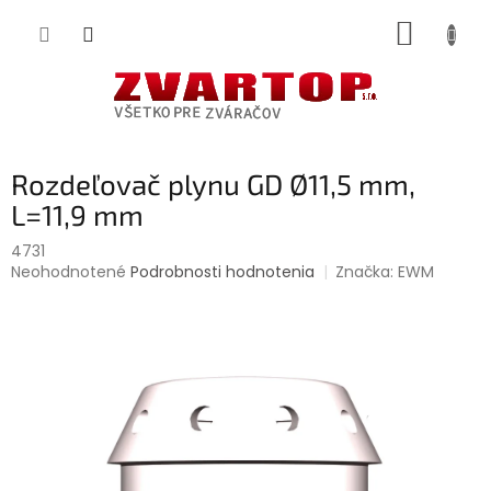
Prejsť
NÁKUP
na
obsah
KOŠÍK
Rozdeľovač plynu GD Ø11,5 mm,
L=11,9 mm
4731
Priemerné
Neohodnotené
Podrobnosti hodnotenia
Značka:
EWM
hodnotenie
produktu
je
0,0
z
5
hviezdičiek.