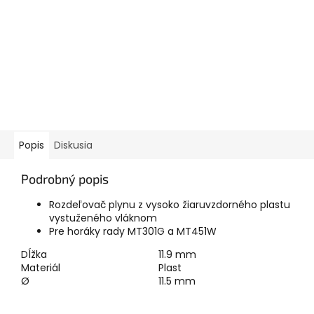
Popis
Diskusia
Podrobný popis
Rozdeľovač plynu z vysoko žiaruvzdorného plastu
vystuženého vláknom
Pre horáky rady MT301G a MT451W
Dĺžka
11.9
mm
Materiál
Plast
Ø
11.5 mm