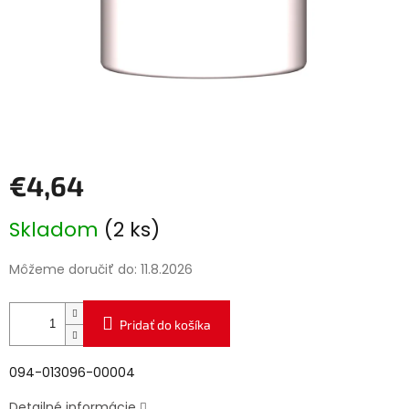
€4,64
Jednotková
Skladom
(2 ks)
cena:
Môžeme doručiť do:
11.8.2026
Pridať do košíka
094-013096-00004
Detailné informácie