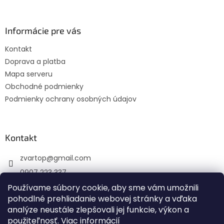
a
c
á
n
i
p
i
e
ä
Informácie pre vás
e
p
t
r
Kontakt
i
v
Doprava a platba
e
k
y
Mapa serveru
v
Obchodné podmienky
ý
Podmienky ochrany osobných údajov
p
i
s
u
Kontakt
zvartop
@
gmail.com
0907 223 337
Používame súbory cookie, aby sme vám umožnili
Sledujte nás na Facebooku
pohodlné prehliadanie webovej stránky a vďaka
zvartop_s.r.o
analýze neustále zlepšovali jej funkcie, výkon a
použiteľnosť.
Viac informácií