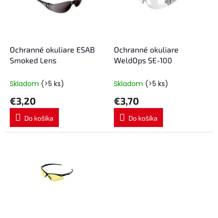
s
r
p
o
r
d
o
u
d
k
Ochranné okuliare ESAB
Ochranné okuliare
u
t
Smoked Lens
WeldOps SE-100
k
o
t
v
Skladom
(>5 ks)
Skladom
(>5 ks)
o
€3,20
€3,70
v
Do košíka
Do košíka