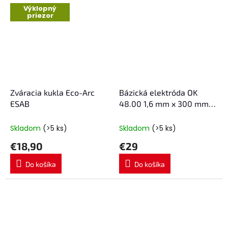
Výklopný
priezor
Zváracia kukla Eco-Arc
Bázická elektróda OK
ESAB
48.00 1,6 mm x 300 mm
ESAB 1,6 kg
Skladom
(>5 ks)
Skladom
(>5 ks)
€18,90
€29
Do košíka
Do košíka