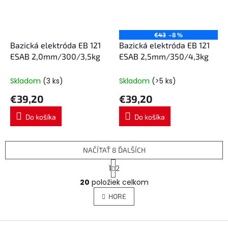
€43
–8 %
Bazická elektróda EB 121
Bazická elektróda EB 121
ESAB 2,0mm/300/3,5kg
ESAB 2,5mm/350/4,3kg
Skladom
(3 ks)
Skladom
(>5 ks)
€39,20
€39,20
Do košíka
Do košíka
NAČÍTAŤ 8 ĎALŠÍCH
S
1
2
t
O
r
20
položiek celkom
v
á
l
HORE
n
á
k
d
o
v
Z
a