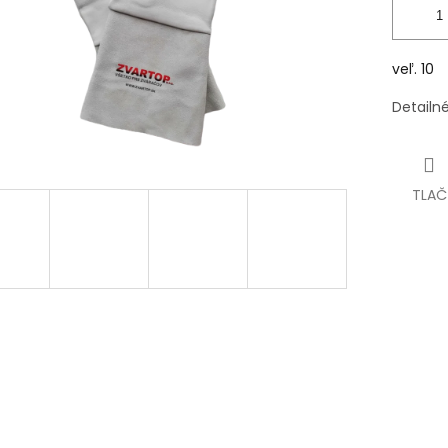
veľ. 10
Detailn
TLAČ