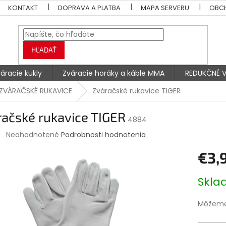
KONTAKT
DOPRAVA A PLATBA
MAPA SERVERU
OBC
HĽADAŤ
áracie kukly
Zváracie horáky a káble MMA
REDUKČNÉ V
ZVÁRAČSKÉ RUKAVICE
Zváračské rukavice TIGER
ačské rukavice TIGER
4884
Priemerné
Neohodnotené
Podrobnosti hodnotenia
hodnotenie
produktu
€3,
je
0,0
Jednotk
Skl
z
cena:
5
hviezdičiek.
Môžeme 