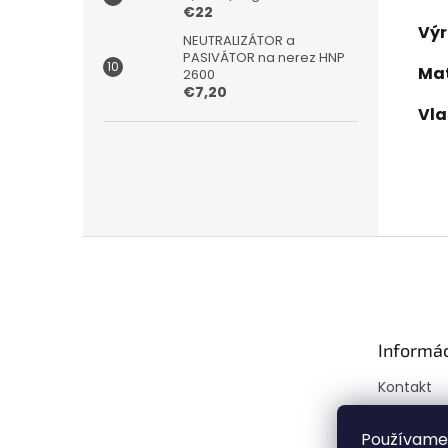
€22
Výr
NEUTRALIZÁTOR a
PASIVÁTOR na nerez HNP
Mat
2600
€7,20
Vla
Z
á
p
ä
t
Informác
i
e
Kontakt
Doprava a
Mapa ser
Používame