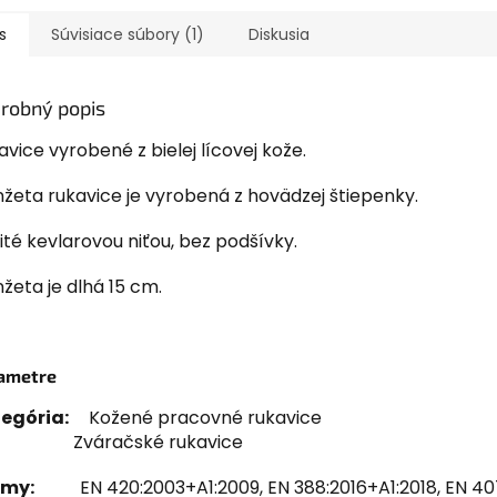
s
Súvisiace súbory (1)
Diskusia
robný popis
avice vyrobené z bielej lícovej kože.
žeta rukavice je vyrobená z hovädzej štiepenky.
šité kevlarovou niťou, bez podšívky.
žeta je dlhá 15 cm.
ametre
egória:
Kožené pracovné rukavice
áračské rukavice
rmy:
EN 420:2003+A1:2009, EN 388:2016+A1:2018, EN 40