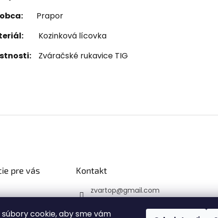
obca:
Prapor
eriál:
Kozinková lícovka
stnosti:
Zváračské rukavice TIG
ie pre vás
Kontakt
zvartop
@
gmail.com
 platba
0907 223 337
veru
 súbory cookie, aby sme vám