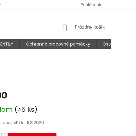
HODNÉ PODMIENKY
PODMIENKY OCHRANY OSOBNÝCH ÚDAJOV
Prihlásenie
NÁKUPNÝ
Prázdny košík
KOŠÍK
ENTILY
Ochranné pracovné pomôcky
Ostatné prísluš
90
ová
adom
(>5 ks)
doručiť do:
11.8.2026