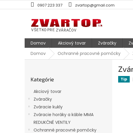
Prejsť
0907 223 337
zvartop@gmail.com
na
obsah
Domov
Akciový tovar
Zváračky
Zv
Domov
Ochranné pracovné pomôcky
B
Zvár
o
Preskočiť
č
Kategórie
kategórie
Tip
n
ý
Akciový tovar
p
Zváračky
a
Zváracie kukly
n
e
Zváracie horáky a káble MMA
l
REDUKČNÉ VENTILY
Ochranné pracovné pomôcky