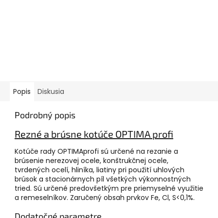
Popis
Diskusia
Podrobný popis
Rezné a brúsne kotúče OPTIMA profi
Kotúče rady OPTIMAprofi sú určené na rezanie a
brúsenie nerezovej ocele, konštrukčnej ocele,
tvrdených ocelí, hliníka, liatiny pri použití uhlových
brúsok a stacionárnych píl všetkých výkonnostných
tried. Sú určené predovšetkým pre priemyselné využitie
a remeselníkov. Zaručený obsah prvkov Fe, Cl, S<0,1%.
Dodatočné parametre