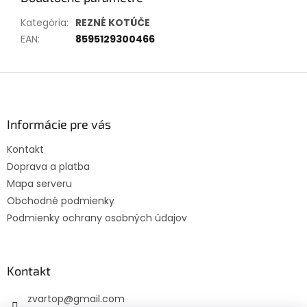
Kategória
:
REZNÉ KOTÚČE
EAN
:
8595129300466
Z
á
p
ä
Informácie pre vás
t
Kontakt
i
Doprava a platba
e
Mapa serveru
Obchodné podmienky
Podmienky ochrany osobných údajov
Kontakt
zvartop
@
gmail.com