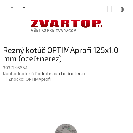
Prejsť
NÁKUP
na
obsah
KOŠÍK
Rezný kotúč OPTIMAprofi 125x1,0
mm (oceľ+nerez)
3937146654
Priemerné
Neohodnotené
Podrobnosti hodnotenia
hodnotenie
Značka:
OPTIMAprofi
produktu
je
0,0
z
5
hviezdičiek.