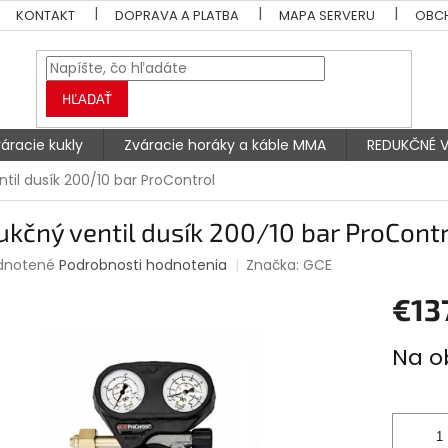
KONTAKT
DOPRAVA A PLATBA
MAPA SERVERU
OBC
HĽADAŤ
áracie kukly
Zváracie horáky a káble MMA
REDUKČNÉ V
til dusík 200/10 bar ProControl
kčný ventil dusík 200/10 bar ProCont
rné
dnotené
Podrobnosti hodnotenia
Značka:
GCE
enie
€13
tu
Jednotk
Na o
cena:
čiek.