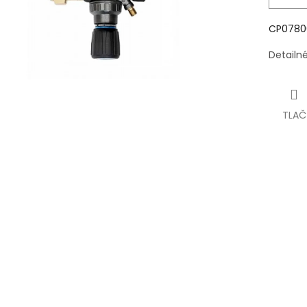
CP0780
Detailn
TLAČ