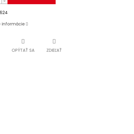
624
é informácie
OPÝTAŤ SA
ZDIEĽAŤ