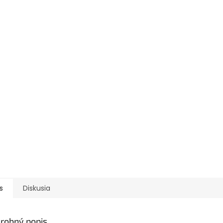
s
Diskusia
robný popis