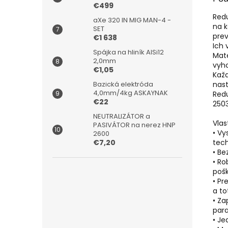
€499
Redu
aXe 320 IN MIG MAN-4 -
na k
SET
prev
€1 638
Ich 
Spájka na hliník AlSi12
Mate
2,0mm
vyho
€1,05
Každ
nas
Bazická elektróda
4,0mm/4kg ASKAYNAK
Redu
€22
2503
NEUTRALIZÁTOR a
Vlas
PASIVÁTOR na nerez HNP
• Vy
2600
tec
€7,20
• B
• R
pošk
• Pr
a t
• Za
par
• J