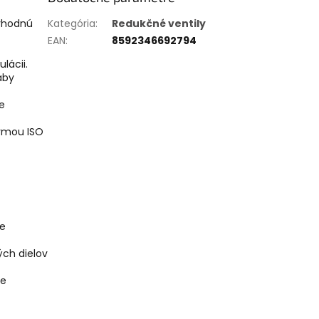
 vhodnú
Kategória
:
Redukčné ventily
EAN
:
8592346692794
lácii.
aby
e
ormou ISO
je
ých dielov
ie