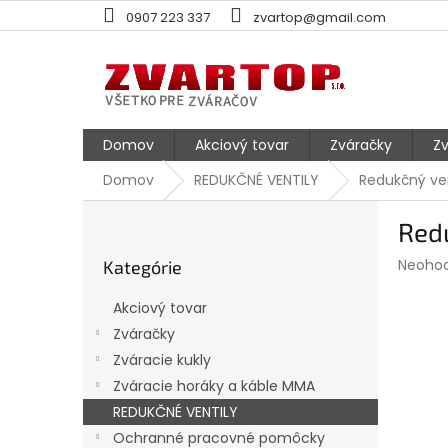
Prejsť
0907 223 337
zvartop@gmail.com
na
obsah
Domov
Akciový tovar
Zváračky
Zv
Domov
REDUKČNÉ VENTILY
Redukčný ven
B
Redu
o
Preskočiť
č
Prieme
Neoho
Kategórie
kategórie
n
hodnot
ý
produk
Akciový tovar
p
je
Zváračky
0,0
a
z
Zváracie kukly
n
5
e
Zváracie horáky a káble MMA
hviezdi
l
REDUKČNÉ VENTILY
Ochranné pracovné pomôcky