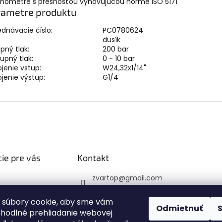
anometre s presnosťou vyhovujúcou norme ISO 5171
rametre produktu
dnávacie číslo:
PC0780624
:
dusík
pný tlak:
200 bar
upný tlak:
0 - 10 bar
ojenie vstup:
W24,32x1/14"
ojenie výstup:
G1/4
ie pre vás
Kontakt
zvartop
@
gmail.com
 platba
0907 223 337
veru
 súbory cookie, aby sme vám
Sledujte nás na Faceb
Odmietnuť
ohodlné prehliadanie webovej
 podmienky
ooku