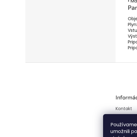
• M
Pa
Obje
Plyn
Vstu
Výst
Prip
Prip
Z
á
p
ä
t
Informác
i
e
Kontakt
Doprava a
Mapa ser
Používame
umožnili p
Obchodné