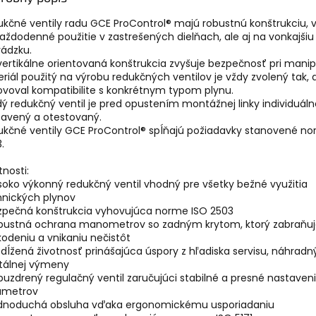
kčné ventily radu GCE ProControl® majú robustnú konštrukciu,
aždodenné použitie v zastrešených dielňach, ale aj na vonkajšiu
ádzku.
vertikálne orientovaná konštrukcia zvyšuje bezpečnosť pri manipu
riál použitý na výrobu redukčných ventilov je vždy zvolený tak, 
voval kompatibilite s konkrétnym typom plynu.
ý redukčný ventil je pred opustením montážnej linky individuáln
tavený a otestovaný.
kčné ventily GCE ProControl® spĺňajú požiadavky stanovené n
.
tnosti:
soko výkonný redukčný ventil vhodný pre všetky bežné využitia
hnických plynov
ezpečná konštrukcia vyhovujúca norme ISO 2503
obustná ochrana manometrov so zadným krytom, ktorý zabraňu
odeniu a vnikaniu nečistôt
edĺžená životnosť prinášajúca úspory z hľadiska servisu, náhradn
otálnej výmeny
puzdrený regulačný ventil zaručujúci stabilné a presné nastaven
ametrov
ednoduchá obsluha vďaka ergonomickému usporiadaniu