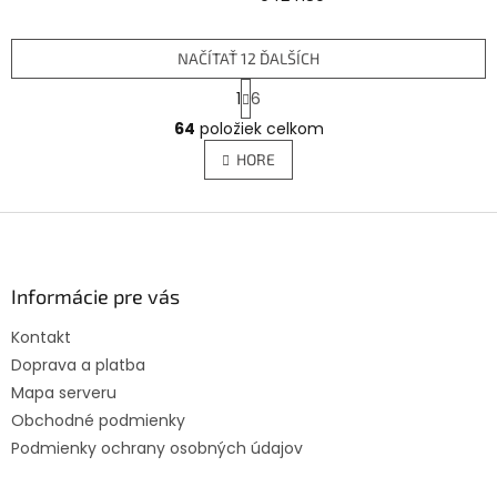
NAČÍTAŤ 12 ĎALŠÍCH
S
1
6
t
O
r
64
položiek celkom
v
á
l
HORE
n
á
k
d
o
v
Z
a
a
c
á
n
i
p
i
e
ä
Informácie pre vás
e
p
t
r
Kontakt
i
v
Doprava a platba
e
k
y
Mapa serveru
v
Obchodné podmienky
ý
Podmienky ochrany osobných údajov
p
i