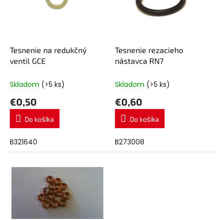
s
r
p
o
r
d
o
u
d
k
Tesnenie na redukčný
Tesnenie rezacieho
u
t
ventil GCE
nástavca RN7
k
o
t
v
Skladom
(>5 ks)
Skladom
(>5 ks)
o
€0,50
€0,60
v
Do košíka
Do košíka
B321640
B273008