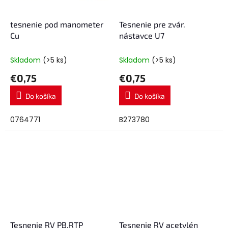
tesnenie pod manometer
Tesnenie pre zvár.
Cu
nástavce U7
Skladom
(>5 ks)
Skladom
(>5 ks)
€0,75
€0,75
Do košíka
Do košíka
0764771
B273780
Tesnenie RV PB,RTP
Tesnenie RV acetylén