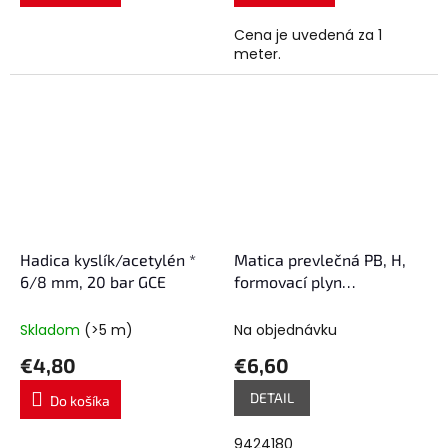
Cena je uvedená za 1
meter.
Hadica kyslík/acetylén *
Matica prevlečná PB, H,
6/8 mm, 20 bar GCE
formovací plyn
W21,8x1/14`LH
Skladom
(>5 m)
Na objednávku
€4,80
€6,60
DETAIL
Do košíka
9424180