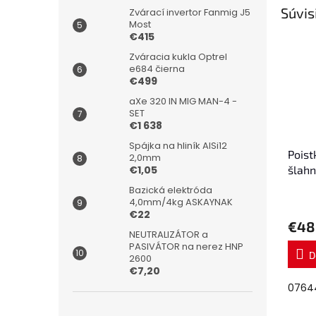
Súvis
Zvárací invertor Fanmig J5
Most
€415
Zváracia kukla Optrel
e684 čierna
€499
aXe 320 IN MIG MAN-4 -
SET
€1 638
Spájka na hliník AlSi12
Poist
2,0mm
€1,05
šlahn
kyslí
Bazická elektróda
4,0mm/4kg ASKAYNAK
€22
€48
NEUTRALIZÁTOR a
PASIVÁTOR na nerez HNP
D
2600
€7,20
0764