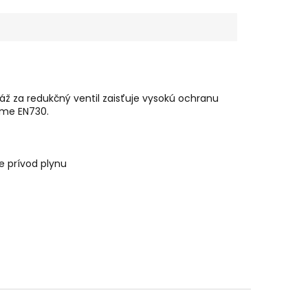
ž za redukčný ventil zaisťuje vysokú ochranu
rme EN730.
ie prívod plynu