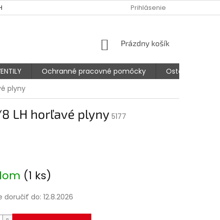
HODNÉ PODMIENKY
PODMIENKY OCHRANY OSOBNÝCH ÚDAJOV
Prihlásenie
NÁKUPNÝ
Prázdny košík
KOŠÍK
ENTILY
Ochranné pracovné pomôcky
Ostatné prísluš
vé plyny
/8 LH horľavé plyny
5177
8
ová
adom
(1 ks)
doručiť do:
12.8.2026