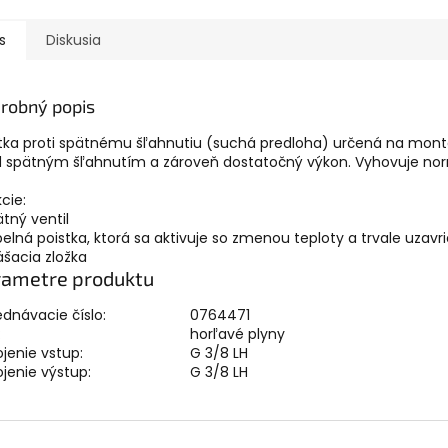
s
Diskusia
robný popis
tka proti spätnému šľahnutiu (suchá predloha) určená na montá
d spätným šľahnutím a zároveň dostatočný výkon. Vyhovuje no
cie:
ätný ventil
pelná poistka, ktorá sa aktivuje so zmenou teploty a trvale uzavr
ášacia zložka
rametre produktu
dnávacie číslo:
0764471
:
horľavé plyny
ojenie vstup:
G 3/8 LH
ojenie výstup:
G 3/8 LH