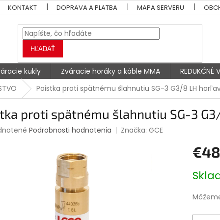
KONTAKT
DOPRAVA A PLATBA
MAPA SERVERU
OBC
HĽADAŤ
áracie kukly
Zváracie horáky a káble MMA
REDUKČNÉ V
NSTVO
Poistka proti spätnému šlahnutiu SG-3 G3/8 LH horľa
tka proti spätnému šlahnutiu SG-3 G3
rné
dnotené
Podrobnosti hodnotenia
Značka:
GCE
enie
€4
tu
Jednotk
Skl
cena:
čiek.
Môžeme 