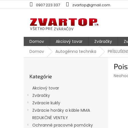
Prejsť
0907 223 337
zvartop@gmail.com
na
obsah
Domov
Akciový tovar
Zváračky
Zv
Domov
Autogénna technika
PRÍSLUŠE
B
Pois
o
Preskočiť
č
Prieme
Neoho
Kategórie
kategórie
n
hodnot
ý
produk
Akciový tovar
p
je
Zváračky
0,0
a
z
Zváracie kukly
n
5
e
Zváracie horáky a káble MMA
hviezdi
l
REDUKČNÉ VENTILY
Ochranné pracovné pomôcky