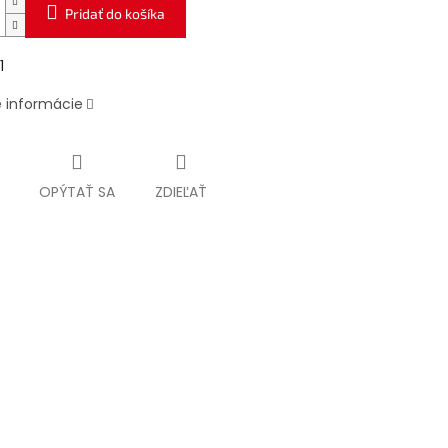
Pridať do košíka
1
é informácie
OPÝTAŤ SA
ZDIEĽAŤ