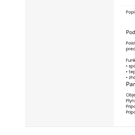
Popi
Pod
Pois
pre
Funk
• sp
• te
• zh
Pa
Obje
Plyn
Prip
Prip
Z