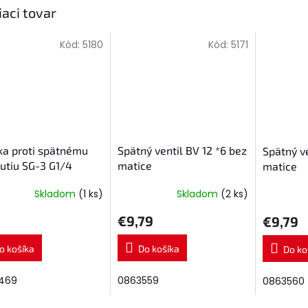
iaci tovar
Kód:
5180
Kód:
5171
ka proti spätnému
Spätný ventil BV 12 *6 bez
Spätný ve
utiu SG-3 G1/4
matice
matice
k
Skladom
(1 ks)
Skladom
(2 ks)
€9,79
€9,79
o košíka
Do košíka
Do ko
469
0863559
0863560