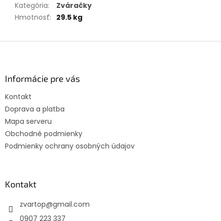
Kategória
:
Zváračky
Hmotnosť
:
29.5 kg
Z
á
p
ä
Informácie pre vás
t
Kontakt
i
Doprava a platba
e
Mapa serveru
Obchodné podmienky
Podmienky ochrany osobných údajov
Kontakt
zvartop
@
gmail.com
0907 223 337