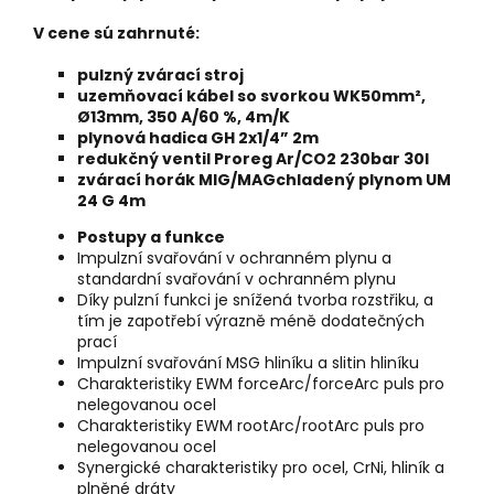
V cene sú zahrnuté:
pulzný zvárací stroj
uzemňovací kábel so svorkou WK50mm²,
Ø13mm, 350 A/60 %, 4m/K
plynová hadica GH 2x1/4” 2m
redukčný ventil Proreg Ar/CO2 230bar 30l
zvárací horák MIG/MAGchladený plynom UM
24 G 4m
Postupy a funkce
Impulzní svařování v ochranném plynu a
standardní svařování v ochranném plynu
Díky pulzní funkci je snížená tvorba rozstřiku, a
tím je zapotřebí výrazně méně dodatečných
prací
Impulzní svařování MSG hliníku a slitin hliníku
Charakteristiky EWM forceArc/forceArc puls pro
nelegovanou ocel
Charakteristiky EWM rootArc/rootArc puls pro
nelegovanou ocel
Synergické charakteristiky pro ocel, CrNi, hliník a
plněné dráty