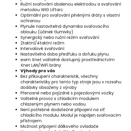
Ruční svařování obalenou elektrodou a svařování
metodou WIG Liftarc
Optimální pro svařování plněnými dráty s vlastní
ochranou
Plynule nastavitelná dynamika svařovacího
oblouku (účinek tlumivky)
Synergický nebo ruční režim svařování
2taktní/4taktní režim
Intervalové svařování
Nastavitelná doba předfuku a dofuku plynu
ewm Xnet volitelně dostupný prostřednictvím
Xnet LAN/WiFi brány
Výhody pro vás
Bez přikoupení charakteristik, všechny
charakteristiky pro tento typ stroje jsou v rozsahu
dodávky obsaženy z výroby
Přenosné nebo pojízdné s pojezdovými vozíky
Volitelně provoz s chladicím modulem
chlazeným plynem nebo vodou
Není potřebné dodatečné připojení na síť
chladicího modulu. Modul je napájen svařovacím
přístrojem.
Možnost připojení dálkového ovladače