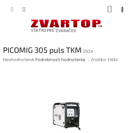
Prejsť
NÁKUP
na
obsah
KOŠÍK
PICOMIG 305 puls TKM
2934
Priemerné
Neohodnotené
Podrobnosti hodnotenia
Značka:
EWM
hodnotenie
produktu
je
0,0
z
5
hviezdičiek.