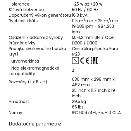
Tolerance
-25 % až +20 %
Síťová frekvence
50 Hz / 60 Hz
Doporučený výkon generátoru
16.3 kVA
Rychlost drátu
0.5 m/min - 25 m/min
19.685 ipm - 984.253
ipm
Osazení kladkami z výroby
1,0-1,2 mm UNI / Ocel
Průměr cívky
D200 / D300
Přípojka svařovacího hořáku
Centrální přípojka Euro
Krytí
IP23
Turvamerkintä
Třída elektromagnetické
A
kompatibility
636 mm x 298 mm x
Rozměry (L x B x H)
482 mm
25 inch x 11.7 inch x 19
inch
Hmotnost
29.5 kg
65 lbs
Normy
IEC 60974-1, -5, -10 CL.A
Dodatočné parametre