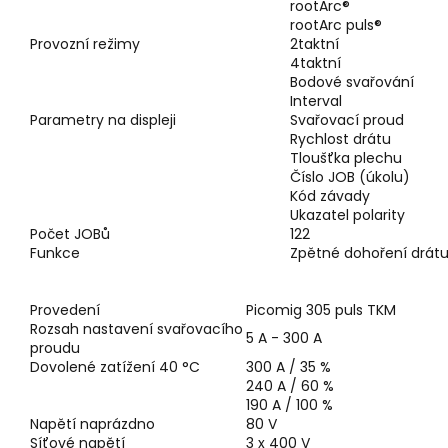
rootArc®
rootArc puls®
Provozní režimy
2taktní
4taktní
Bodové svařování
Interval
Parametry na displeji
Svařovací proud
Rychlost drátu
Tloušťka plechu
Číslo JOB (úkolu)
Kód závady
Ukazatel polarity
Počet JOBů
122
Funkce
Zpětné dohoření drát
Provedení
Picomig 305 puls TKM
Rozsah nastavení svařovacího
5 A - 300 A
proudu
Dovolené zatížení 40 °C
300 A / 35 %
240 A / 60 %
190 A / 100 %
Napětí naprázdno
80
V
Síťové napětí
3 x 400 V