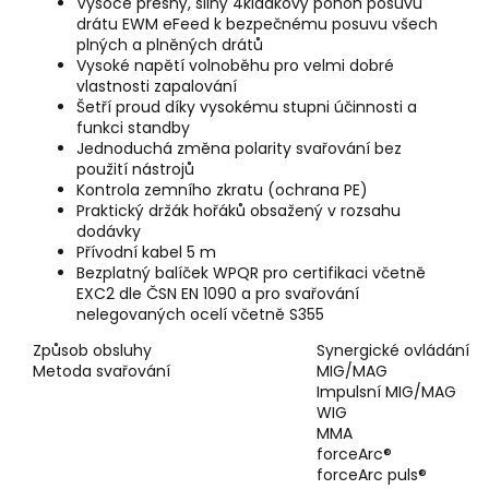
Vysoce přesný, silný 4kladkový pohon posuvu
drátu EWM eFeed k bezpečnému posuvu všech
plných a plněných drátů
Vysoké napětí volnoběhu pro velmi dobré
vlastnosti zapalování
Šetří proud díky vysokému stupni účinnosti a
funkci standby
Jednoduchá změna polarity svařování bez
použití nástrojů
Kontrola zemního zkratu (ochrana PE)
Praktický držák hořáků obsažený v rozsahu
dodávky
Přívodní kabel 5 m
Bezplatný balíček WPQR pro certifikaci včetně
EXC2 dle ČSN EN 1090 a pro svařování
nelegovaných ocelí včetně S355
Způsob obsluhy
Synergické ovládání
Metoda svařování
MIG/MAG
Impulsní MIG/MAG
WIG
MMA
forceArc®
forceArc puls®