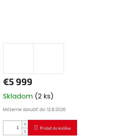
€5 999
Jednotková
Skladom
(2 ks)
cena:
Môžeme doručiť do:
12.8.2026
Pridať do košíka