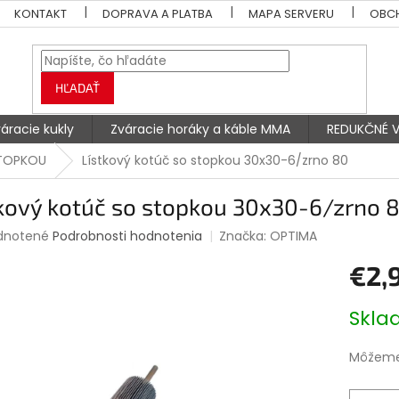
KONTAKT
DOPRAVA A PLATBA
MAPA SERVERU
OBC
HĽADAŤ
áracie kukly
Zváracie horáky a káble MMA
REDUKČNÉ V
STOPKOU
Lístkový kotúč so stopkou 30x30-6/zrno 80
tkový kotúč so stopkou 30x30-6/zrno 
rné
dnotené
Podrobnosti hodnotenia
Značka:
OPTIMA
enie
€2,
tu
Jednotk
Skl
cena:
čiek.
Môžeme 