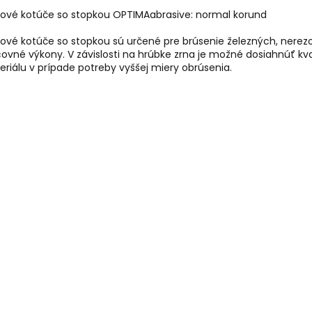
kové kotúče so stopkou OPTIMAabrasive: normal korund
kové kotúče so stopkou sú určené pre brúsenie železných, nere
ovné výkony. V závislosti na hrúbke zrna je možné dosiahnúť kv
riálu v prípade potreby vyššej miery obrúsenia.