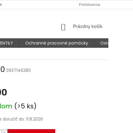
HODNÉ PODMIENKY
PODMIENKY OCHRANY OSOBNÝCH ÚDAJOV
Prihlásenie
NÁKUPNÝ
Prázdny košík
KOŠÍK
ENTILY
Ochranné pracovné pomôcky
Ostatné prísluš
80
3937146280
90
ová
adom
(>5 ks)
doručiť do:
11.8.2026