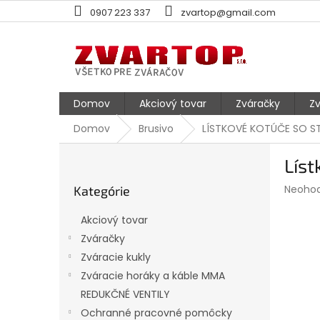
Prejsť
0907 223 337
zvartop@gmail.com
na
obsah
Domov
Akciový tovar
Zváračky
Zv
Domov
Brusivo
LÍSTKOVÉ KOTÚČE SO 
B
Lís
o
Preskočiť
č
Prieme
Neoho
Kategórie
kategórie
n
hodnot
ý
produk
Akciový tovar
p
je
Zváračky
0,0
a
z
Zváracie kukly
n
5
e
Zváracie horáky a káble MMA
hviezdi
l
REDUKČNÉ VENTILY
Ochranné pracovné pomôcky