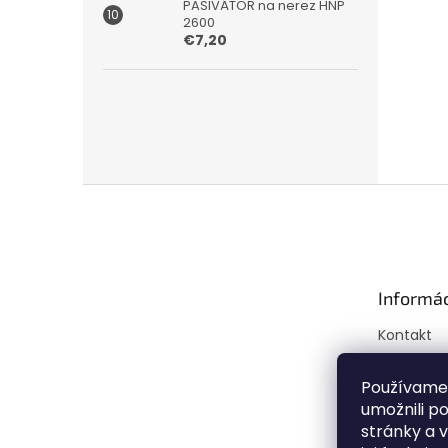
PASIVÁTOR na nerez HNP
2600
€7,20
Z
á
p
ä
t
Informác
i
e
Kontakt
Doprava a
Mapa ser
Používame
umožnili p
Obchodné
stránky a 
Podmienk