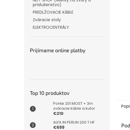
NDT SHOP (Mierky na zvary a
príslušenstvo)
PREDLŽOVACIE KÁBLE
Zváracie stoly
ELEKTROCENTRÁLY
Prijímame online platby
Top 10 produktov
Ponte 201 MOST + 3m
Popi
zváracie káble a kufor
€210
ALFA IN PERUN 200 T HF
Pod
€699