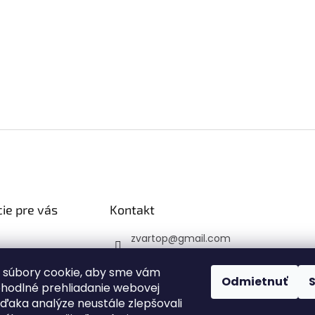
ie pre vás
Kontakt
zvartop
@
gmail.com
 platba
0907 223 337
veru
 súbory cookie, aby sme vám
Sledujte nás na Faceb
Odmietnuť
ohodlné prehliadanie webovej
 podmienky
ooku
vďaka analýze neustále zlepšovali
y ochrany
zvartop_s.r.o