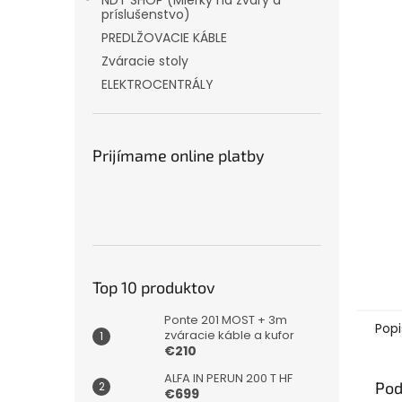
NDT SHOP (Mierky na zvary a
príslušenstvo)
PREDLŽOVACIE KÁBLE
Zváracie stoly
ELEKTROCENTRÁLY
Prijímame online platby
Top 10 produktov
Ponte 201 MOST + 3m
Popi
zváracie káble a kufor
€210
ALFA IN PERUN 200 T HF
Pod
€699