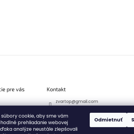
ie pre vás
Kontakt
zvartop
@
gmail.com
 platba
0907 223 337
veru
 súbory cookie, aby sme vám
Sledujte nás na Faceb
Odmietnuť
ohodlné prehliadanie webovej
 podmienky
ooku
vďaka analýze neustále zlepšovali
y ochrany
zvartop_s.r.o