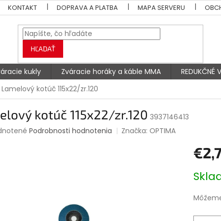
KONTAKT
DOPRAVA A PLATBA
MAPA SERVERU
OBC
HĽADAŤ
áracie kukly
Zváracie horáky a káble MMA
REDUKČNÉ V
Lamelový kotúč 115x22/zr.120
lový kotúč 115x22/zr.120
3937146413
rné
dnotené
Podrobnosti hodnotenia
Značka:
OPTIMA
enie
€2,
tu
Jednotk
Skl
cena:
čiek.
Môžeme 