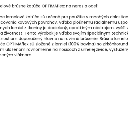
lové brúsne kotúče OPTIMAflex: na nerez a oceľ:
ne lamelové kotúče sú určené pre použitie v mnohých oblastia
acovania kovových povrchov. Vďaka plošnému radiálnemu uspo
nych lamiel z tkaniny je docielený, oproti iným nástrojom, vyšší
ia životnosť. Tento výrobok je vďaka svojím špeciálnym techni
tnostiam doporučený hlavne na rovinné brúsenie. Brúsne lamel
če OPTIMAflex sú zložené z lamiel (100% bavlna) so zirkónkoru
om uloženom rovnomerne na nosičoch z umelej živice, vystuže
eneným vláknom.