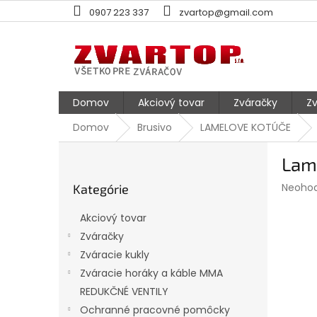
Prejsť
0907 223 337
zvartop@gmail.com
na
obsah
Domov
Akciový tovar
Zváračky
Zv
Domov
Brusivo
LAMELOVE KOTÚČE
B
Lame
o
Preskočiť
č
Prieme
Neoho
Kategórie
kategórie
n
hodnot
ý
produk
Akciový tovar
p
je
Zváračky
0,0
a
z
Zváracie kukly
n
5
e
Zváracie horáky a káble MMA
hviezdi
l
REDUKČNÉ VENTILY
Ochranné pracovné pomôcky