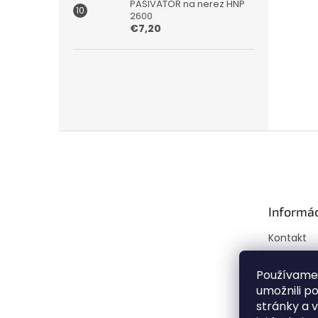
PASIVÁTOR na nerez HNP
2600
€7,20
Z
á
p
ä
t
Informác
i
e
Kontakt
Doprava a
Mapa ser
Používame
umožnili p
Obchodné
stránky a 
Podmienk