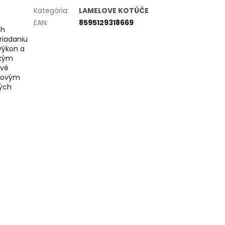
Kategória
:
LAMELOVE KOTÚČE
EAN
:
8595129318669
ch
riadaniu
 výkon a
ckým
ové
ndovým
ných