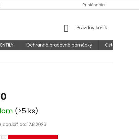
HODNÉ PODMIENKY
PODMIENKY OCHRANY OSOBNÝCH ÚDAJOV
Prihlásenie
NÁKUPNÝ
Prázdny košík
KOŠÍK
ENTILY
Ochranné pracovné pomôcky
Ostatné prísluš
70
ová
adom
(>5 ks)
doručiť do:
12.8.2026