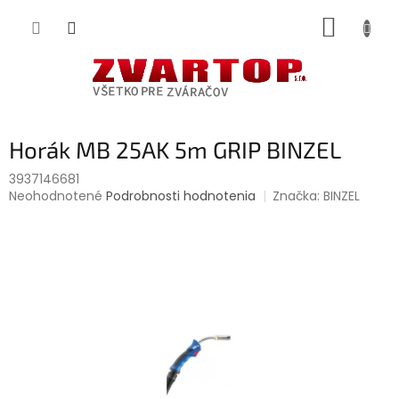
Prejsť
NÁKUP
na
obsah
KOŠÍK
Horák MB 25AK 5m GRIP BINZEL
3937146681
Priemerné
Neohodnotené
Podrobnosti hodnotenia
Značka:
BINZEL
hodnotenie
produktu
je
0,0
z
5
hviezdičiek.