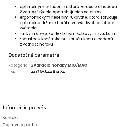
optimálnym chladením, ktoré zaručuje dlhodobú
životnosť rýchle opotrebujúcich sa dielov
ergonomickým riešením rukoväte, ktorá zaručuje
optimálne držanie horáku vo všetkých polohách
zvárania
ľahkým a vysoko flexibilným káblovým zväzkom
robustnou konštrukciou, zaručujúcou dlhodobú
životnosť horáku
Dodatočné parametre
Kategória
:
Zváracie horáky MIG/MAG
EAN
:
4036584481474
Z
á
p
ä
Informácie pre vás
t
Kontakt
i
Doprava a platba
e