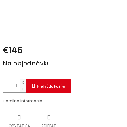
€146
Jednotková
Na objednávku
cena:
Pridať do košíka
Detailné informácie
OPÝTAŤ SA
ZDIEĽAŤ