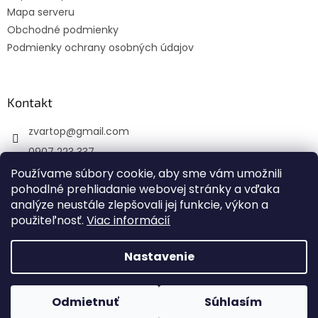
Mapa serveru
Obchodné podmienky
Podmienky ochrany osobných údajov
Kontakt
zvartop
@
gmail.com
0907 223 337
Sledujte nás na Facebooku
Používame súbory cookie, aby sme vám umožnili
pohodlné prehliadanie webovej stránky a vďaka
zvartop_s.r.o
analýze neustále zlepšovali jej funkcie, výkon a
použiteľnosť.
Viac informácií
Nastavenie
Vytvoril Shoptet
Odmietnuť
Súhlasím
Copyright 2026
ZVARTOP s.r.o.
. Všetky práva vyhradené.