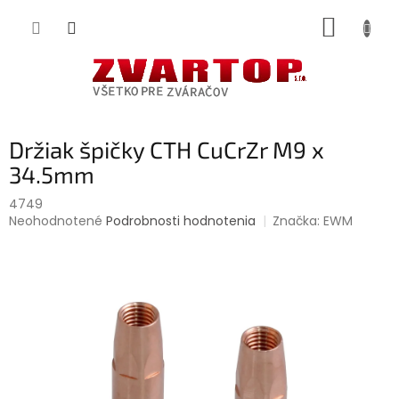
Prejsť
NÁKUP
na
obsah
KOŠÍK
Držiak špičky CTH CuCrZr M9 x
34.5mm
4749
Priemerné
Neohodnotené
Podrobnosti hodnotenia
Značka:
EWM
hodnotenie
produktu
je
0,0
z
5
hviezdičiek.