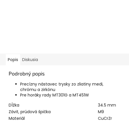
Popis
Diskusia
Podrobný popis
Precízny nástavec trysky zo zliatiny medi,
chrómu a zirkónu
Pre horáky rady MT301G a MT451W
Dĺžka
34.5
mm
Závit, prúdová špička
M9
Materiál
CuCrZr