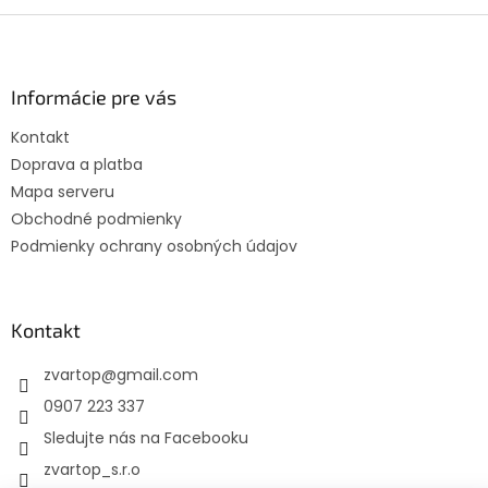
Z
á
p
ä
Informácie pre vás
t
Kontakt
i
Doprava a platba
e
Mapa serveru
Obchodné podmienky
Podmienky ochrany osobných údajov
Kontakt
zvartop
@
gmail.com
0907 223 337
Sledujte nás na Facebooku
zvartop_s.r.o