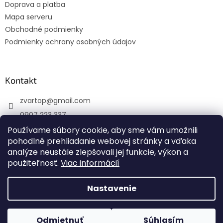
Doprava a platba
e
Mapa serveru
Obchodné podmienky
Podmienky ochrany osobných údajov
Kontakt
zvartop
@
gmail.com
0907 223 337
Používame súbory cookie, aby sme vám umožnili
Sledujte nás na Facebooku
pohodlné prehliadanie webovej stránky a vďaka
zvartop_s.r.o
analýze neustále zlepšovali jej funkcie, výkon a
použiteľnosť.
Viac informácií
Nastavenie
Vytvoril Shoptet
Odmietnuť
Súhlasím
Copyright 2026
ZVARTOP s.r.o.
. Všetky práva vyhradené.