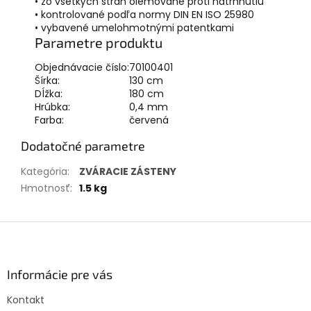
• zo všetkých strán olemované proti natrhnutiu
• kontrolované podľa normy DIN EN ISO 25980
• vybavené umelohmotnými patentkami
Parametre produktu
Objednávacie číslo:
70100401
Šírka:
130 cm
Dĺžka:
180 cm
Hrúbka:
0,4 mm
Farba:
červená
Dodatočné parametre
Kategória
:
ZVÁRACIE ZÁSTENY
Hmotnosť
:
1.5 kg
Z
á
p
ä
Informácie pre vás
t
Kontakt
i