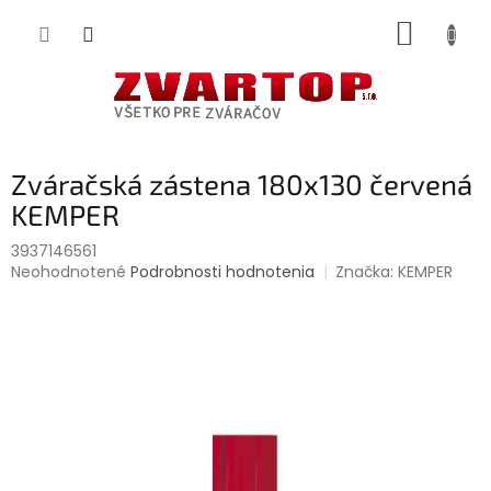
Prejsť
NÁKUP
na
obsah
KOŠÍK
Zváračská zástena 180x130 červená
KEMPER
3937146561
Priemerné
Neohodnotené
Podrobnosti hodnotenia
Značka:
KEMPER
hodnotenie
produktu
je
0,0
z
5
hviezdičiek.