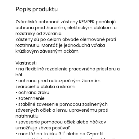
Popis produktu
Zváračské ochranné zásteny KEMPER ponúkajú
ochranu pred žiarením, elektrickým oblúkom a
rozstreky od zvárania.
Zásteny sú po celom obvode olemované proti
roztrhnutiu. Montáž je jednoduchá vďaka
krúžkovým závesným očkám.
Vlastnosti
• na flexibilné rozdelenie pracovného priestoru a
hál
• ochrana pred nebezpečným žiarením
zváracieho oblúka a iskrami
• ochrana zraku
• zatemnenie
• stabilné zavesenie pomocou zosilnených
závesných očiek a lemu upravenému proti
natrhnutiu
• zavesenie pomocou očiek alebo háčikov
umožňuje záves posúvať
• montáž na trubku R 1" alebo na C-profil.