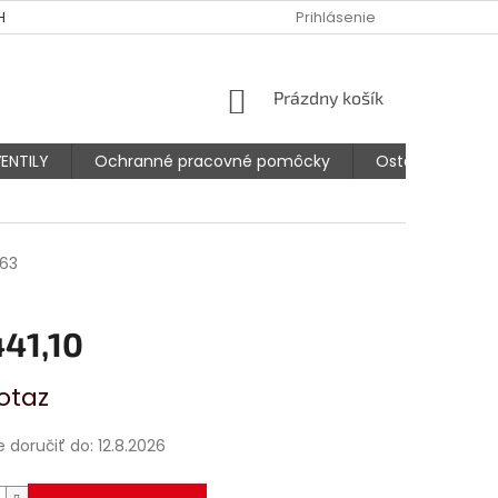
HODNÉ PODMIENKY
PODMIENKY OCHRANY OSOBNÝCH ÚDAJOV
Prihlásenie
NÁKUPNÝ
Prázdny košík
KOŠÍK
ENTILY
Ochranné pracovné pomôcky
Ostatné prísluš
63
441,10
ová
otaz
doručiť do:
12.8.2026