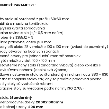
HNICKÉ PARAMETRE:
hy stola sú vyrobené z profilu 60x60 mm
abilná a masívna
konštrukcia
jvyššia kvalita
spracovania
eálna rovina stola [+/- 0,5 mm na 1m]
robené z S355J2 + N
rúbka pracovnej dosky je 8 mm
vory ø16 alebo 28 v mriežke 100 x 100 mm (uviesť do poznámky)
i rady otvorov na bočných stranách
kosené otvory pre jednoduchú montáž nástrojov
rytá mriežka v sieti 100 x 100 mm
staviteľné nohy stola (štandardná výbava) alebo kolieska s
taviteľnými nohami (doplnková výbava)
ýškové nastavenie stola so štandardnými nohami cca. 880 - 9
žnosť spájania stolov tak, aby sa predĺžila pracovná plocha
etky stoly sú vystužené rebrami
áračské stoly sú vyrábané podľa normy ISO 2768-1
stola:
štandardný
mer pracovnej dosky:
2000x1000mm
a bočnej strany:
200 mm