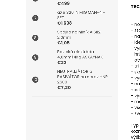
€499
TEC
aXe 320 IN MIG MAN-4 -
SET
€1 638
- no
- st
Spájka na hliník AlSi12
- na
2,0mm
- id
€1,05
- vy
Bazická elektróda
- h
4,0mm/4kg ASKAYNAK
- ot
€22
- tr
NEUTRALIZÁTOR a
- s
PASIVÁTOR na nerez HNP
- vy
2600
- na
€7,20
nas
- v
- mo
- vš
- zv
Typ 
Roz
Výšk