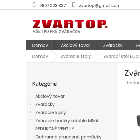
Prejsť
0907 223 337
zvartop@gmail.com
na
obsah
Domov
Akciový tovar
Zváračky
Zv
Domov
Zváracie stoly
Zvárací stôl E
B
Zvá
o
Preskočiť
č
Prieme
1 hodn
Kategórie
kategórie
n
hodnot
ý
produk
Akciový tovar
p
je
Zváračky
5,0
a
z
Zváracie kukly
n
5
e
Zváracie horáky a káble MMA
hviezdi
l
REDUKČNÉ VENTILY
Ochranné pracovné pomôcky