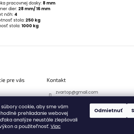
bka pracovnej dosky:
8 mm
mer dier:
28 mm/ 16 mm
et nôh:
4
nosť stola:
250 kg
osť stola:
1000 kg
ie pre vás
Kontakt
zvartop
@
gmail.com
 platba
0907 223 337
veru
 súbory cookie, aby sme vám
Sledujte nás na Faceb
Odmietnuť
ohodlné prehliadanie webovej
 podmienky
ooku
vďaka analýze neustále zlepšovali
y ochrany
zvartop_s.r.o
, výkon a použiteľnosť.
Viac
 údajov