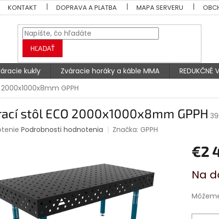
KONTAKT
DOPRAVA A PLATBA
MAPA SERVERU
OBC
HĽADAŤ
áracie kukly
Zváracie horáky a káble MMA
REDUKČNÉ V
CO 2000x1000x8mm GPPH
rací stôl ECO 2000x1000x8mm GPPH
39
rné
otenie
Podrobnosti hodnotenia
Značka:
GPPH
enie
€2 
tu
Jednotk
Na d
cena:
čiek.
Môžeme 