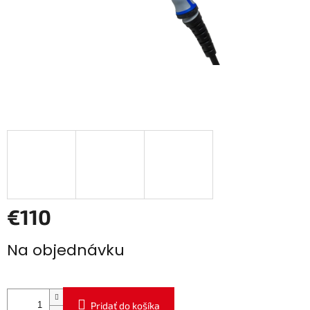
€110
Jednotková
Na objednávku
cena:
Pridať do košíka