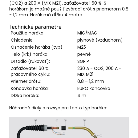
(CO2) a 200 A (MIX M21), zaťažovateľ 60 %. S
horákom je možné použiť zvárací drôt s priemerom 0,8
- 1,2 mm. Horák má dĺžku 4 metre.
Technické parametre
Použitie horáka:
MIG/MAG
Chladenie:
plynové (vzduchom)
Označenie horáka (typ):
M25
Telo (krk) horáka:
pevné
Držadlo (rukoväť):
SGRIP
Zaťažovateľ 60 %
230 A - CO2; 200 A -
pracovného cyklu:
MIX M21
Priemer drôtu:
0,8 – 1,2 mm
Koncovka horáka:
EURO koncovka
Dĺžka horáka:
4 m
Náhradné diely a rozsyp pre tento typ horáka: