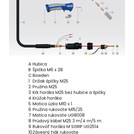
A
Hubica
B
Špička M6 x 28
C
Bowden
1
Držiak špičky M25
2
Pružina M25
3
Krk horáka M25 bez hubice a špičky
4
Krúžok horáka
5
Matica úzka M10 x 1
6
Pružina rukoväte M15/25
7
Matica rukoväte UG8008
8
Prúdový kábel M25 3 m/4 m/5 m
9
Rukoväť horáka M SGRIP UG2514
10
Závesný hák rukoväte