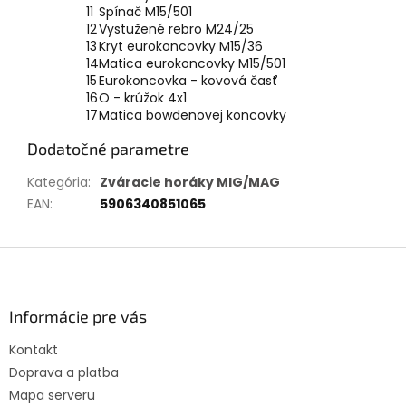
11
Spínač M15/501
12
Vystužené rebro M24/25
13
Kryt eurokoncovky M15/36
14
Matica eurokoncovky M15/501
15
Eurokoncovka - kovová časť
16
O - krúžok 4x1
17
Matica bowdenovej koncovky
Dodatočné parametre
Kategória
:
Zváracie horáky MIG/MAG
EAN
:
5906340851065
Z
á
p
ä
Informácie pre vás
t
Kontakt
i
Doprava a platba
e
Mapa serveru