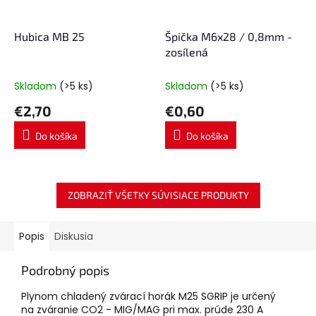
Hubica MB 25
Špička M6x28 / 0,8mm -
zosílená
Skladom
(>5 ks)
Skladom
(>5 ks)
€2,70
€0,60
Do košíka
Do košíka
ZOBRAZIŤ VŠETKY SÚVISIACE PRODUKTY
Popis
Diskusia
Podrobný popis
Plynom chladený zvárací horák M25 SGRIP je určený
na zváranie CO2 - MIG/MAG pri max. prúde 230 A