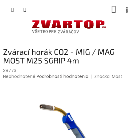
Prejsť
NÁKUP
na
obsah
KOŠÍK
Zvárací horák CO2 - MIG / MAG
MOST M25 SGRIP 4m
38773
Priemerné
Neohodnotené
Podrobnosti hodnotenia
Značka:
Most
hodnotenie
produktu
je
0,0
z
5
hviezdičiek.