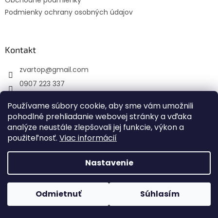
Obchodné podmienky
Podmienky ochrany osobných údajov
Kontakt
zvartop
@
gmail.com
0907 223 337
Sledujte nás na Facebooku
Používame súbory cookie, aby sme vám umožnili
zvartop_s.r.o
pohodlné prehliadanie webovej stránky a vďaka
analýze neustále zlepšovali jej funkcie, výkon a
použiteľnosť.
Viac informácií
Vytvoril Shoptet
Nastavenie
Copyright 2026
ZVARTOP s.r.o.
. Všetky práva vyhradené.
Odmietnuť
Súhlasím