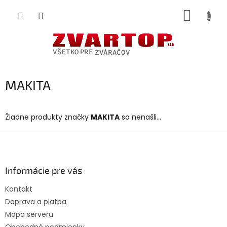
Prejsť
NÁKUP
na
obsah
KOŠÍK
MAKITA
Žiadne produkty značky
MAKITA
sa nenašli...
Z
á
p
ä
Informácie pre vás
t
Kontakt
i
Doprava a platba
e
Mapa serveru