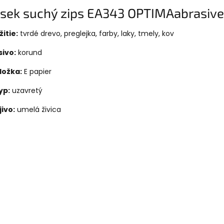
sek suchý zips EA343 OPTIMAabrasive
itie:
tvrdé drevo, preglejka, farby, laky, tmely, kov
sivo:
korund
ložka:
E papier
yp:
uzavretý
ivo:
umelá živica