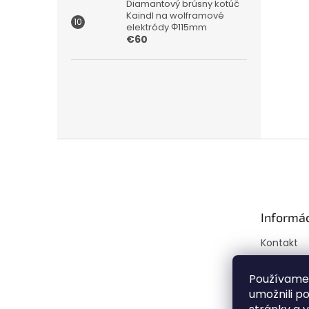
Diamantový brúsny kotúč
Kaindl na wolframové
elektródy Φ115mm
€60
Z
á
p
ä
t
Informác
i
e
Kontakt
Doprava a
Mapa ser
Používame
umožnili p
Obchodné