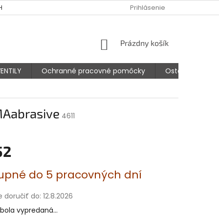
HODNÉ PODMIENKY
PODMIENKY OCHRANY OSOBNÝCH ÚDAJOV
Prihlásenie
NÁKUPNÝ
Prázdny košík
KOŠÍK
ENTILY
Ochranné pracovné pomôcky
Ostatné prísluš
MAabrasive
4611
52
ová
upné do 5 pracovných dní
doručiť do:
12.8.2026
 bola vypredaná…