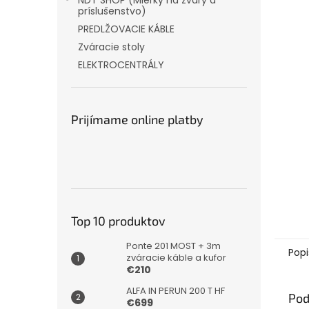
NDT SHOP (Mierky na zvary a
príslušenstvo)
PREDLŽOVACIE KÁBLE
Zváracie stoly
ELEKTROCENTRÁLY
Prijímame online platby
Top 10 produktov
Ponte 201 MOST + 3m
Popi
zváracie káble a kufor
€210
ALFA IN PERUN 200 T HF
Pod
€699