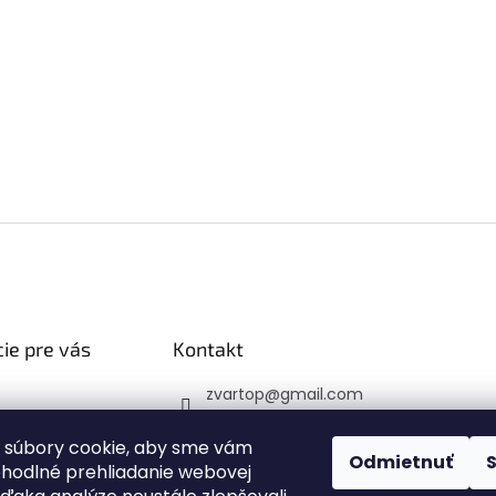
ie pre vás
Kontakt
zvartop
@
gmail.com
 platba
0907 223 337
veru
 súbory cookie, aby sme vám
Sledujte nás na Faceb
Odmietnuť
ohodlné prehliadanie webovej
 podmienky
ooku