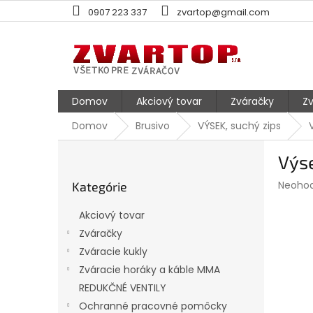
Prejsť
0907 223 337
zvartop@gmail.com
na
obsah
Domov
Akciový tovar
Zváračky
Zv
Domov
Brusivo
VÝSEK, suchý zips
B
Výs
o
Preskočiť
č
Prieme
Neoho
Kategórie
kategórie
n
hodnot
ý
produk
Akciový tovar
p
je
Zváračky
0,0
a
z
Zváracie kukly
n
5
e
Zváracie horáky a káble MMA
hviezdi
l
REDUKČNÉ VENTILY
Ochranné pracovné pomôcky