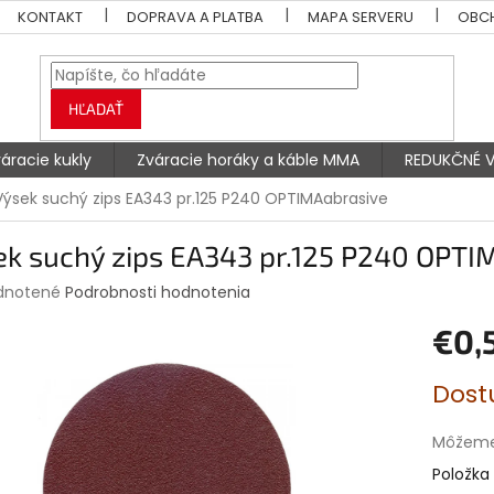
KONTAKT
DOPRAVA A PLATBA
MAPA SERVERU
OBC
HĽADAŤ
áracie kukly
Zváracie horáky a káble MMA
REDUKČNÉ V
Výsek suchý zips EA343 pr.125 P240 OPTIMAabrasive
ek suchý zips EA343 pr.125 P240 OPTI
rné
dnotené
Podrobnosti hodnotenia
enie
€0,
tu
Jednotk
Dost
cena:
čiek.
Môžeme 
Položka