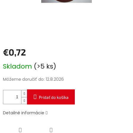
€0,72
Jednotková
Skladom
(>5 ks)
cena:
Môžeme doručiť do:
12.8.2026
Pridať do košíka
Detailné informácie