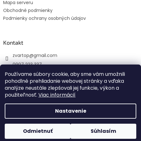
Mapa serveru
Obchodné podmienky
Podmienky ochrany osobných údajov
Kontakt
zvartop
@
gmail.com
0907 223 337
Sledujte nás na Facebooku
Používame súbory cookie, aby sme vám umožnili
pohodlné prehliadanie webovej stránky a vďaka
zvartop_s.r.o
analýze neustále zlepšovali jej funkcie, výkon a
použiteľnosť.
Viac informácií
Nastavenie
Vytvoril Shoptet
Odmietnuť
Súhlasím
Copyright 2026
ZVARTOP s.r.o.
. Všetky práva vyhradené.