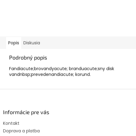
Popis
Diskusia
Podrobný popis
Fandiacute;brovandyacute; branduacute;sny disk
vandnbsp;prevedenandiacute; korund.
Z
á
p
ä
Informácie pre vás
t
Kontakt
i
Doprava a platba
e