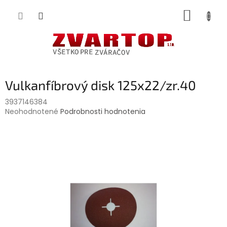
Prejsť
NÁKUP
na
obsah
KOŠÍK
Vulkanfíbrový disk 125x22/zr.40
3937146384
Priemerné
Neohodnotené
Podrobnosti hodnotenia
hodnotenie
produktu
je
0,0
z
5
hviezdičiek.