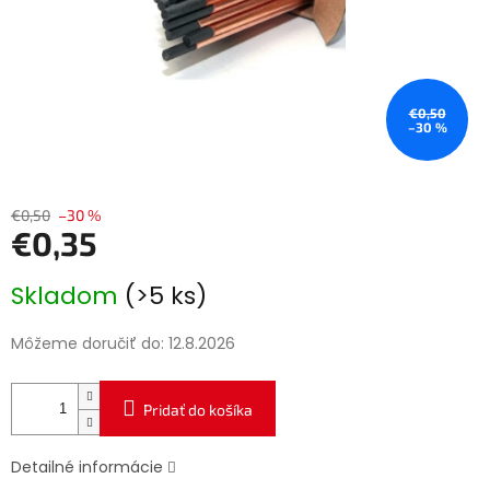
€0,50
–30 %
€0,50
–30 %
€0,35
Jednotková
Skladom
(>5 ks)
cena:
Môžeme doručiť do:
12.8.2026
Pridať do košíka
Detailné informácie