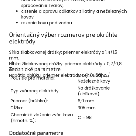
spracovanie zvarov,
čistenie a opravu odliatkov z liatiny a neželezných
kovov,
rezanie kovu pod vodou.
Orientačný výber rozmerov pre okrúhle
elektródy
Šírka žliabkovanej drážky: priemer elektródy x 1,4/1,5
mm.
Hĺbka žliabkovanej drážky: priemer elektródy x 0,7/0,8
Technické parametre
mm.
Napätia oblúku: priemer elektródy x (40–50) A.
Oceľ / Liatina /
Použitie pre materiál:
Neželezné kovy
Na drážkovanie
Typ zváracej elektródy:
(uhlíková)
Priemer (hrúbka):
6,0 mm
Dĺžka:
305 mm
Chemické zloženie zvár. kovu
C = 98
(hmotn. %):
Dodatočné parametre