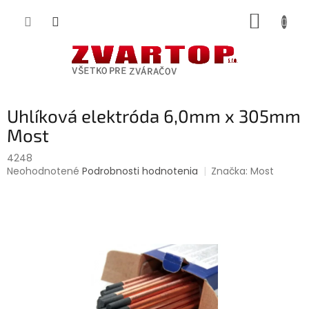
Prejsť
NÁKUP
na
obsah
KOŠÍK
Uhlíková elektróda 6,0mm x 305mm
Most
4248
Priemerné
Neohodnotené
Podrobnosti hodnotenia
Značka:
Most
hodnotenie
produktu
je
0,0
z
5
hviezdičiek.