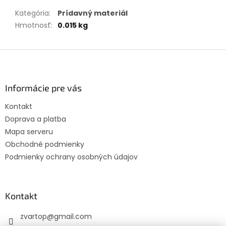
Kategória
:
Prídavný materiál
Hmotnosť
:
0.015 kg
Z
á
p
ä
Informácie pre vás
t
Kontakt
i
Doprava a platba
e
Mapa serveru
Obchodné podmienky
Podmienky ochrany osobných údajov
Kontakt
zvartop
@
gmail.com