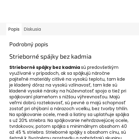
Popis
Diskusia
Podrobný popis
Strieborné spájky bez kadmia
Strieborné spájky bez kadmia
sú predovšetkým
využívané v prípadoch, ak sa spájkujú náročne
pajiteľné materiály citlivé na vysokú teplotu, tam kde
je kladený dôraz na vysokú vzlínavosť, tam kde sú
kladené vysoké nároky na húževnatosť spoja a tiež pri
spájkovaní plameňom s nižšou výhrevnosťou. Majú
veľmi dobrú roztekavosť, sú pevné a majú schopnosť
zostať pri ohýbaní a nárazoch vcelku, bez tvorby trhlín.
Na spájkovanie ocele, medi a liatiny sa uplatňuje spájka
s už 20% striebra. Na spájkovanie nehrdzavejúcej ocele,
tvrdokovov, potom spájka s minimálnym obsahom 40
až 45 % striebra.
Strieborné spájky s obsahom cínu, sú
šetrné k životnému prostrediu a nahrádzajú skupinu