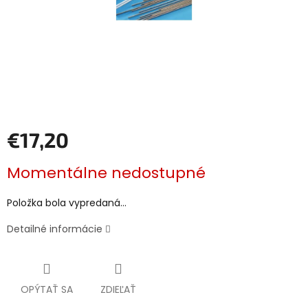
€17,20
Jednotková
Momentálne nedostupné
cena:
Položka bola vypredaná…
Detailné informácie
OPÝTAŤ SA
ZDIEĽAŤ