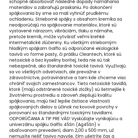
schopné absorbovať následné dopady namáhania
materiálov a zabraňujú praskaniu. Po dokončení
spájkovania by sme sa mali vyhnúť prudkému
ochladeniu. Strieborné spájky s obsahom kremíka sa
neodporúčajú na spájkovanie materiálov, ktoré sú
vystavené nárazom, vibráciám, tlaku a námahe,
pretože kremík, môže vytvárať veľmi krehké
intermetalické zlúčeniny.
Ku všetkým strieborným
hladkým spájkam Galflo sú odporúčané ekologické
tavivá vo forme pasty, či prášku Cleantech, ktoré sú
netoxické a bez kyseliny boritej, teda nie sú tak
nebezpečné, ako štandardné toxické tavivá. Využívajú
sa vo všetkých odvetviach, ale prevažne v
zdravotníctve, potravinárstve a tam kde chceme viac
chrániť svojich zamestnancov. Tieto netoxické tavidlá,
ktoré (majú odstránené toxické zložky) sú šetrnejšie k
životnému prostrediu a zároveň zlepšujú kvalitu
spájkovania, majú tiež lepšie čistiace vlastnosti
spájkovaných dielov a účinok na kovové povrchy v
porovnaní so štandardnými toxickými tavidlami
.
ODPORÚČANIA A TIP PRE VÁS! Vyskúšajte vynikajúcu a
univerzálnu spájku Galflo 45Sn (Ag45Sn) v
obaľovanom prevedení, diam 2,00 x 500 mm, už
nemusíte riešiť tavivo navyše, čím ušetríte čas a