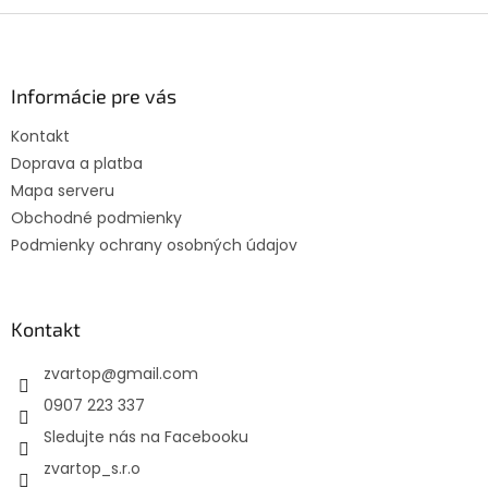
Z
á
p
ä
Informácie pre vás
t
Kontakt
i
Doprava a platba
e
Mapa serveru
Obchodné podmienky
Podmienky ochrany osobných údajov
Kontakt
zvartop
@
gmail.com
0907 223 337
Sledujte nás na Facebooku
zvartop_s.r.o