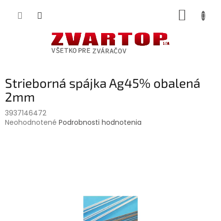
Prejsť
NÁKUP
na
obsah
KOŠÍK
Strieborná spájka Ag45% obalená
2mm
3937146472
Priemerné
Neohodnotené
Podrobnosti hodnotenia
hodnotenie
produktu
je
0,0
z
5
hviezdičiek.