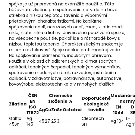
spájka je už pripravená na okamžité použitie. Táto
húževnatá zliatina pre spájkovanie natvrdo na báze
striebra s nízkou teplotou tavenia a výbornými
prietokovými charakteristikami. Na kapilárne
spájkovanie ocelí, nerezových ocelí, medi, zliatin medi,
niklu, zliatin niklu a liatiny. Univerzálna používaná spájka,
na všeobecné použitie, pokiaľ ide o rôznorodé kovy s
nízkou teplotou topenia. Charakteristickým znakom je
mierna roztekavosť. Spoje odolné proti morskej vode.
Na spájkovanie plameňom, indukčným ohrevom.
Použitie v oblasti chladiarenských a klimatizačných
aplikácií, tepelných čerpadiel, tepelných výmenníkov,
spájkovanie medených rúrok, rozvodov, inštalácií a
aplikácií. V zdravotníctve, potravinárstve, automotive,
kovovýrobe, elektrotechnike a v mnohých ďalších.
ČSN
Chemické
Medzinár
Doporučené
EN
zloženie %
normy
Zliatina
ekologické
ISO
EN
D
Ag
Cu
Zn
Sn
Ostatné
tavidlo
17672
1044
85
Galflo
Ag
Cleantech
L-
45
27
25
3
------
Ag 104
45Sn
145
SHT
Ag4