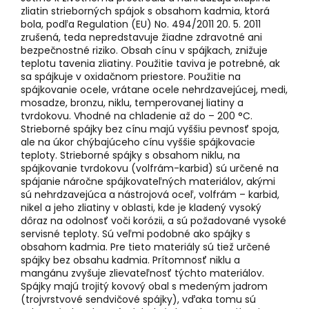
zliatin strieborných spájok s obsahom kadmia, ktorá
bola, podľa Regulation (EU) No. 494/2011 20. 5. 2011
zrušená, teda nepredstavuje žiadne zdravotné ani
bezpečnostné riziko
. Obsah cínu v spájkach, znižuje
teplotu tavenia zliatiny. Použitie taviva je potrebné, ak
sa spájkuje v oxidačnom priestore. Použitie na
spájkovanie ocele, vrátane ocele nehrdzavejúcej, medi,
mosadze, bronzu, niklu, temperovanej liatiny a
tvrdokovu. Vhodné na chladenie až do – 200 °C.
Strieborné spájky bez cínu majú vyššiu pevnosť spoja,
ale na úkor chýbajúceho cínu vyššie spájkovacie
teploty.
Strieborné spájky s obsahom niklu, na
spájkovanie tvrdokovu (volfrám-karbid) sú určené na
spájanie náročne spájkovateľných materiálov, akými
sú nehrdzavejúca a nástrojová oceľ, volfrám – karbid,
nikel a jeho zliatiny v oblasti, kde je kladený vysoký
dôraz na odolnosť voči korózii, a sú požadované vysoké
servisné teploty
. Sú veľmi podobné ako spájky s
obsahom kadmia. Pre tieto materiály sú tiež určené
spájky bez obsahu kadmia. Prítomnosť niklu a
mangánu zvyšuje zlievateľnosť týchto materiálov.
Spájky majú trojitý kovový obal s medeným jadrom
(trojvrstvové sendvičové spájky), vďaka tomu sú