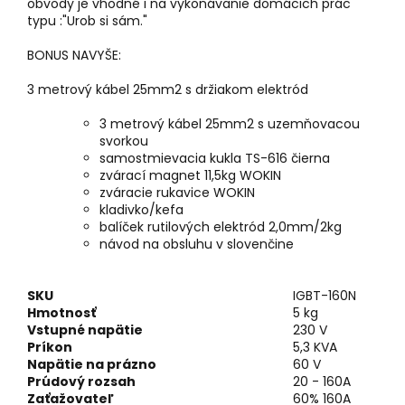
obvody je vhodné i na vykonávanie domácich prác
typu :"Urob si sám."
BONUS NAVYŠE:
3 metrový kábel 25mm2 s držiakom elektród
3 metrový kábel 25mm2 s uzemňovacou
svorkou
samostmievacia kukla TS-616 čierna
zvárací magnet 11,5kg WOKIN
zváracie rukavice WOKIN
kladivko/kefa
balíček rutilových elektród 2,0mm/2kg
návod na obsluhu v slovenčine
SKU
IGBT-160N
Hmotnosť
5 kg
Vstupné napätie
230 V
Príkon
5,3 KVA
Napätie na prázno
60 V
Prúdový rozsah
20 - 160A
Zaťažovateľ
60% 160A