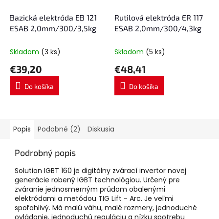
Bazická elektróda EB 121
Rutilová elektróda ER 117
ESAB 2,0mm/300/3,5kg
ESAB 2,0mm/300/4,3kg
Skladom
(3 ks)
Skladom
(5 ks)
€39,20
€48,41
Do košíka
Do košíka
Popis
Podobné (2)
Diskusia
Podrobný popis
Solution IGBT 160 je digitálny zvárací invertor novej
generácie robený IGBT technológiou. Určený pre
zváranie jednosmerným prúdom obalenými
elektródami a metódou TIG Lift - Arc. Je veľmi
spoľahlivý. Má malú váhu, malé rozmery, jednoduché
ovládanie, jednoduchú reguláciu a nízku spotrebu