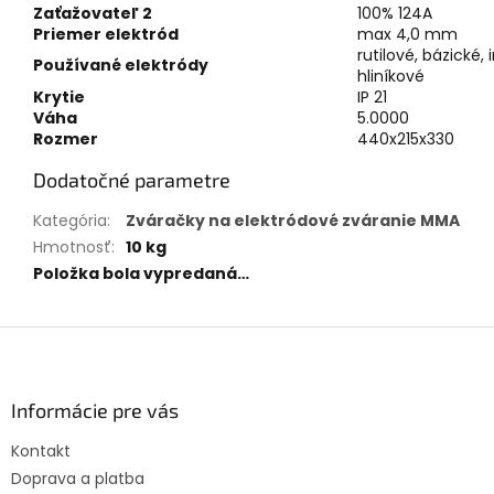
Zaťažovateľ 2
100% 124A
Priemer elektród
max 4,0 mm
rutilové, bázické, 
Používané elektródy
hliníkové
Krytie
IP 21
Váha
5.0000
Rozmer
440x215x330
Dodatočné parametre
Kategória
:
Zváračky na elektródové zváranie MMA
Hmotnosť
:
10 kg
Položka bola vypredaná…
Z
á
p
ä
Informácie pre vás
t
Kontakt
i
Doprava a platba
e