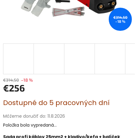
€314,50
–18 %
€314,50
–18 %
€256
Jednotková
Dostupné do 5 pracovných dní
cena:
Môžeme doručiť do:
11.8.2026
Položka bola vypredaná…
Sada profi káblov 25mm2 + kladivo/kefa + balíček