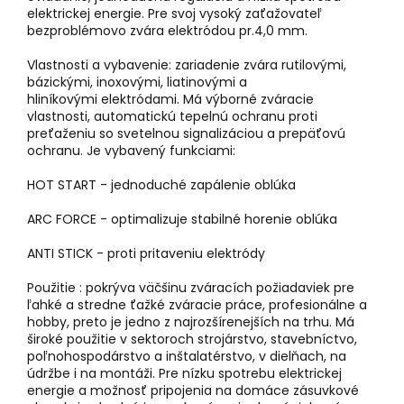
elektrickej energie. Pre svoj vysoký zaťažovateľ
bezproblémovo zvára elektródou pr.4,0 mm.
Vlastnosti a vybavenie: zariadenie zvára rutilovými,
bázickými, inoxovými, liatinovými a
hliníkovými elektródami. Má výborné zváracie
vlastnosti, automatickú tepelnú ochranu proti
preťaženiu so svetelnou signalizáciou a prepäťovú
ochranu. Je vybavený funkciami:
HOT START - jednoduché zapálenie oblúka
ARC FORCE - optimalizuje stabilné horenie oblúka
ANTI STICK - proti pritaveniu elektródy
Použitie : pokrýva väčšinu zváracích požiadaviek pre
ľahké a stredne ťažké zváracie práce, profesionálne a
hobby, preto je jedno z najrozšírenejších na trhu. Má
široké použitie v sektoroch strojárstvo, stavebníctvo,
poľnohospodárstvo a inštalatérstvo, v dielňach, na
údržbe i na montáži. Pre nízku spotrebu elektrickej
energie a možnosť pripojenia na domáce zásuvkové