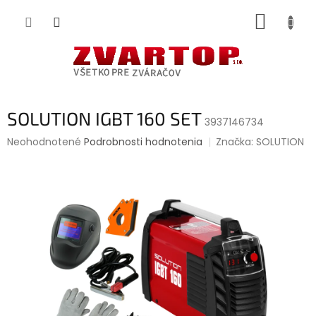
Prejsť
NÁKUP
na
obsah
KOŠÍK
SOLUTION IGBT 160 SET
3937146734
Priemerné
Neohodnotené
Podrobnosti hodnotenia
Značka:
SOLUTION
hodnotenie
produktu
je
0,0
z
5
hviezdičiek.