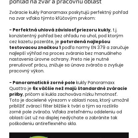
pohľad na zvar a pracovnú oblasť
Zváracie kukly Panoramaxx poskytujú perfektný pohľad
na zvar vďaka týmto kľúčovým prvkom:
- Perfektná uhlová závislosť priezoru kukly
, t.j.
konzistentný pohľad bez ohľadu na uhol, pod ktorým
cez kazetu pozeráte, je
potvrdená najlepšou
testovacou značkou 1
podľa normy EN 379 a zaručuje
najlepší výhľad na proces zvárania bez manuálneho
nastavenia úrovne ochrany. Preto nie je nutné
prerušovať prácu, znižuje sa únava zvárača a zvyšuje
pracovný výkon.
- Panoramatické zorné pole
kukly Panoramaxx
Quattro je
6x väčšie než majú štandardné zváracie
prilby
, pričom si kukla zachováva nízku hmotnosť.
Toto je docielené výrezom v oblasti nosa, ktorý umožnil
priblížiť zvárací filter bližšie k tvári a tým sa rozšírilo
zorné pole zvárača. Vďaka zreteľnému oddeleniu od
oblasti úst už na displej nedýchate a zabránite tak
poškodeniu antireflexného skla.