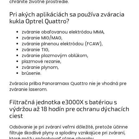
chránite životné prostredie.
Pri akých aplikáciách sa používa zváracia
kukla Optrel Quattro?
zváranie obaľovanou elektródou MMA,
zváranie MIG/MAG,
zváranie plnenou elektródou (FCAW),
zváranie TIG,
zváranie plazmovým oblúkom,
plazmové rezanie,
zváranie plynom,
brúsenie.
Zváracia prilba Panoramaxx Quattro nie je vhodná pre
zváranie laserom.
Filtračná jednotka e3000X s batériou s
výdržou až 18 hodín pre ochranu dýchacích
ciest
Odsávanie je pri zváraní veľmi dôležité, pretože účinne
filtruje škodlivé plyny a splodiny vznikajúce pri zváraní,
ktoré môžu spôsobovať rôzne choroby.