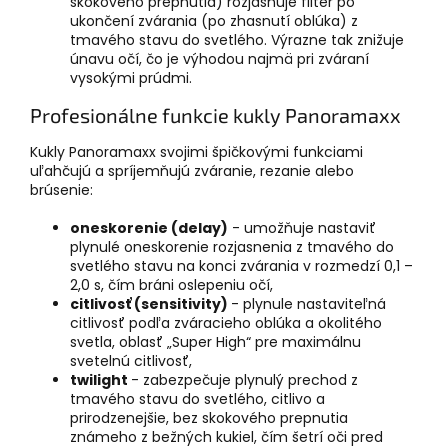
skokového prepnutia) rozjasňuje filter po
ukončení zvárania (po zhasnutí oblúka) z
tmavého stavu do svetlého. Výrazne tak znižuje
únavu očí, čo je výhodou najmä pri zváraní
vysokými prúdmi.
Profesionálne funkcie kukly Panoramaxx
Kukly Panoramaxx svojimi špičkovými funkciami
uľahčujú a spríjemňujú zváranie, rezanie alebo
brúsenie:
oneskorenie (delay)
- umožňuje nastaviť
plynulé oneskorenie rozjasnenia z tmavého do
svetlého stavu na konci zvárania v rozmedzí 0,1 –
2,0 s, čím bráni oslepeniu očí,
citlivosť (sensitivity)
- plynule nastaviteľná
citlivosť podľa zváracieho oblúka a okolitého
svetla, oblasť „Super High“ pre maximálnu
svetelnú citlivosť,
twilight
- zabezpečuje plynulý prechod z
tmavého stavu do svetlého, citlivo a
prirodzenejšie, bez skokového prepnutia
známeho z bežných kukiel, čím šetrí oči pred