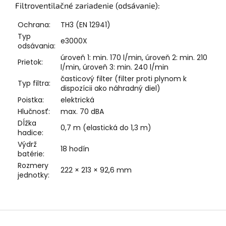
Filtroventilačné zariadenie (odsávanie):
Ochrana:
TH3 (EN 12941)
Typ
e3000X
odsávania:
úroveň 1: min. 170 l/min, úroveň 2: min. 210
Prietok:
l/min, úroveň 3: min. 240 l/min
časticový filter (filter proti plynom k
Typ filtra:
dispozícii ako náhradný diel)
Poistka:
elektrická
Hlučnosť:
max. 70 dBA
Dĺžka
0,7 m (elastická do 1,3 m)
hadice:
Výdrž
18 hodín
batérie:
Rozmery
222 × 213 × 92,6 mm
jednotky:
Z
á