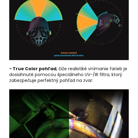
- True Color pohľad
, čiže realistiké vnímanie farieb je
dosiahnuté pomocou špeciálneho UV-/IR filtra, ktorý
zabezpečuje perfektný pohľad na zvar: