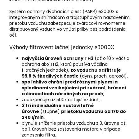
Systém ochrany dýchacích ciest (PAPR) e3000X s
integrovaným snímačom a trojstupňovým nastavením
prietoku vzduchu zabezpečuje zváračovi rovnomerne
distribuovaný vzduch vo vnútri prilby bez podráždenia
očí.
Výhody filtroventilačnej jednotky e3000X
najvyššia úroveň ochrany TH3
(až o 10 x väčšia
ochrana ako TH2, ktorú používa väčšina
filtračných jednotiek),
zo vzduchu odfiltruje
99,8 % škodlivých častíc
(dym, prach, aerosól),
spoľahlivo chráni pred rôznymi plynmi a
splodinami vznikajúcimi pri zváraní, brúsení
a činnostiach náročných na prach
,
zabezpečuje až 500x čistejší vzduch,
3 tri individuálne nastaviteľné
úrovne
(stupne)
prietoku vzduchu od 170 do
240 l/min
,
plynulé zníženie prietoku vzduchu z 3. úrovne až
po 1. úroveň bez zastavenia motora v prípade
zanesenia filtra,