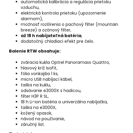
automatická kalibrácia a regulácia prietoku
vzduchu,
elektrická kontrola prietoku (upozornenie
alarmom),
možnosť rozšírenia o pachový filter (mountain
breeze) a ozónový filter,
až 18 h nabíjateľná batéria
,
dodatočný chladiaci efekt pre čelo.
Balenie RTW obsahuje:
zváracia kukla Optrel Panoramaxx Quattro,
hlavový kríž IsoFit,
fólia vonkajšia 1 ks,
micro USB nabíjací kábel,
taška na kuklu,
odsávanie e3000X s hadicou,
filter H3P R SL,
18 h Li-ion batéria a univerzálna nabíjačka,
taška na e3000X,
kožený opasok,
návod na používanie,
záručný list.