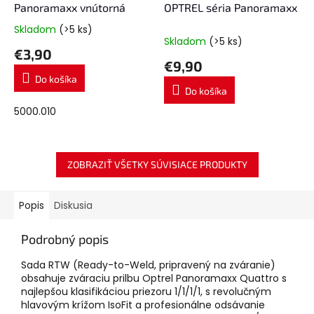
Panoramaxx vnútorná
OPTREL séria Panoramaxx
Skladom
(>5 ks)
Priemerné
Skladom
(>5 ks)
hodnotenie
€3,90
produktu
€9,90
je
Do košíka
5,0
Do košíka
z
5
5000.010
hviezdičiek.
ZOBRAZIŤ VŠETKY SÚVISIACE PRODUKTY
Popis
Diskusia
Podrobný popis
Sada RTW (Ready-to-Weld, pripravený na zváranie)
obsahuje zváraciu prilbu Optrel Panoramaxx Quattro s
najlepšou klasifikáciou priezoru 1/1/1/1, s revolučným
hlavovým krížom IsoFit a profesionálne odsávanie