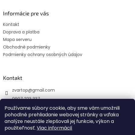
p
ä
Informácie pre vás
t
Kontakt
i
Doprava a platba
e
Mapa serveru
Obchodné podmienky
Podmienky ochrany osobných údajov
Kontakt
zvartop
@
gmail.com
0907 223 337
Sledujte nás na Facebooku
Používame súbory cookie, aby sme vám umožnili
pohodlné prehliadanie webovej stránky a vďaka
zvartop_s.r.o
analýze neustále zlepšovali jej funkcie, výkon a
použiteľnosť.
Viac informácií