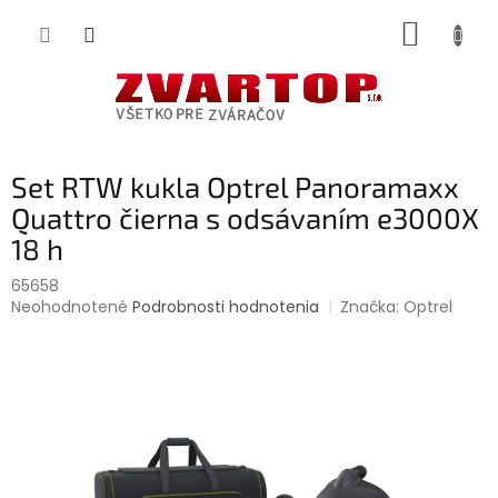
Prejsť
NÁKUP
na
obsah
KOŠÍK
Set RTW kukla Optrel Panoramaxx
Quattro čierna s odsávaním e3000X
18 h
65658
Priemerné
Neohodnotené
Podrobnosti hodnotenia
Značka:
Optrel
hodnotenie
produktu
je
0,0
z
5
hviezdičiek.