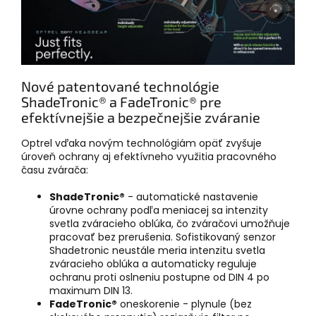
Nové patentované technológie
ShadeTronic® a FadeTronic® pre
efektívnejšie a bezpečnejšie zváranie
Optrel vďaka novým technológiám opäť zvyšuje
úroveň ochrany aj efektívneho využitia pracovného
času zvárača:
ShadeTronic®
- automatické nastavenie
úrovne ochrany podľa meniacej sa intenzity
svetla zváracieho oblúka, čo zváračovi umožňuje
pracovať bez prerušenia. Sofistikovaný senzor
Shadetronic neustále meria intenzitu svetla
zváracieho oblúka a automaticky reguluje
ochranu proti oslneniu postupne od DIN 4 po
maximum DIN 13.
FadeTronic®
oneskorenie - plynule (bez