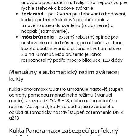
únavou a podráždením. Twilight sa nepoužíva pre
rýchle stehové a bodové zváranie.
tack mód
- používa sa pri stehovaní a bodovaní,
kedy je potrebné skokové prechádzanie z
tmavého stavu do svetlého (rozjasnenie) a
naopak (zatmavenie),
mód brúsenia
- externý robustný spínač pre
nastavenie módu brúsenia, po aktivácii zostane
kazeta deaktivovaná a ostane v svetlom stave
3.0 na 10 minút. Mód brúsenia je ľahko
rozpoznateľný podľa modro blikajúcej LED diódy.
Manuálny a automatický režim zváracej
kukly
Kukla Panoramaxx Quattro umožňuje nastaviť stupeň
ochrany pomocou manuálneho režimu (Manual
mode) v rozmedzí DIN 8 - 13, alebo automatického
režimu (Autopilot), kedy sa podľa jasu zváracieho
oblúka automaticky nastaví stupeň zatemnenia DIN 4
až 13.
Kukla Panoramaxx zabezpečí perfektný