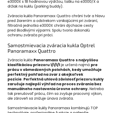
e3000X s 18 hodinovou výdržou, tašku na e3000/X a
držiak na kuklu (parking buddy).
Zváracia kukla Panoramaxx Quattro chráni tvár a hlavu
pred žiarením a odstrekom vznikajúcimi pri zváraní,
filtračná jednotka e3000X chráni dýchacie cesty
pred škodlivými výparmi. Spolu tvoria dokonalú
ochranu zvárača pri práci.
Samostmievacia zváracia kukla Optrel
Panoramaxx Quattro
Zváracia kukla
Panoramaxx Quattro
s najvyššou
klasifikáciou priezoru 1/1/1/1
je určená najmä
pre
prácu v obmedzených polohách, kedy umožňuje
perfektný pohľad na zvar z akejkoľvek
pozície
.
Perfektná uhlová závislosť priezoru kukly
zaručuje najlepší výhľad na proces zvárania bez
manuálneho nastavenia úrovne ochrany.
Netreba
tak prerušovať prácu, čím sa zvyšuje pracovný výkon,
ale zároveň sa znižuje únava zvárača.
Samostmievacie kukly Panoramaxx kombinujú TOP
technológie, profesionálne funkcie a najlepšie