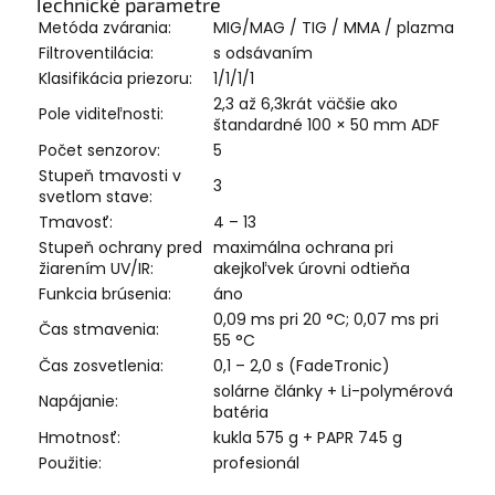
Technické parametre
Metóda zvárania:
MIG/MAG / TIG / MMA / plazma
Filtroventilácia:
s odsávaním
Klasifikácia priezoru:
1/1/1/1
2,3 až 6,3krát väčšie ako
Pole viditeľnosti:
štandardné 100 × 50 mm ADF
Počet senzorov:
5
Stupeň tmavosti v
3
svetlom stave:
Tmavosť:
4 – 13
Stupeň ochrany pred
maximálna ochrana pri
žiarením UV/IR:
akejkoľvek úrovni odtieňa
Funkcia brúsenia:
áno
0,09 ms pri 20 °C; 0,07 ms pri
Čas stmavenia:
55 °C
Čas zosvetlenia:
0,1 – 2,0 s (FadeTronic)
solárne články + Li-polymérová
Napájanie:
batéria
Hmotnosť:
kukla 575 g + PAPR 745 g
Použitie:
profesionál