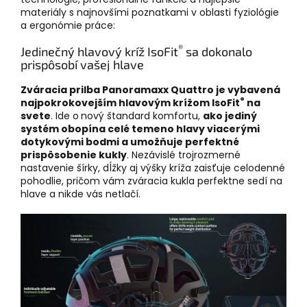
materiály s najnovšími poznatkami v oblasti fyziológie
a ergonómie práce:
®
Jedinečný hlavový kríž IsoFit
sa dokonalo
prispôsobí vašej hlave
Zváracia prilba Panoramaxx Quattro je vybavená
®
najpokrokovejším hlavovým krížom IsoFit
na
svete
. Ide o
nový štandard komfortu,
ako jediný
systém obopína celé temeno hlavy viacerými
dotykovými bodmi a umožňuje perfektné
prispôsobenie kukly
. Nezávislé trojrozmerné
nastavenie šírky, dĺžky aj výšky kríža zaisťuje celodenné
pohodlie, pričom vám zváracia kukla perfektne sedí na
hlave a nikde vás netlačí.