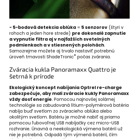
- 5-bodová detekcia oblúka
=
5 senzorov
(štyri v
rohoch a jeden hore strede)
pre dokonalé zapnutie
a vypnutie filtra aj v najťažších svetelných
podmienkach a v stiesnených polohách
.
Samozrejme možete aj trvalo nastaviť potrebnú
®
úroveň tmavosti ShadeTronic
počas zvárania.
Zváracia kukla Panoramaxx Quattro je
šetrná k prírode
Ekologický koncept nabíjania Optrel re-charge
zabezpečuje, aby mali zváracie kukly Panoramaxx
vždy dosť energie
. Pomocou najnovšej solárnej
technológie sa zabudovaná lítium-polymérová batéria
nabíja buď svetlom zo zváracieho oblúka alebo
okolitým svetlom. Batériu je možné nabiť aj priamo
pomocou ľubovoľnej USB nabíjačky cez micro-USB
rozhranie. Únavná a neekologická výmena batérií už
nie je potrebná. Odpadá tým výmená batérií, čím