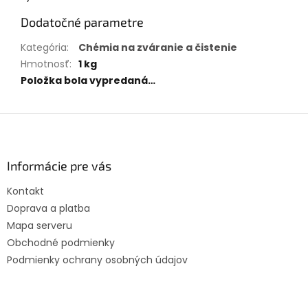
Dodatočné parametre
Kategória
:
Chémia na zváranie a čistenie
Hmotnosť
:
1 kg
Položka bola vypredaná…
Z
á
p
ä
Informácie pre vás
t
Kontakt
i
Doprava a platba
e
Mapa serveru
Obchodné podmienky
Podmienky ochrany osobných údajov