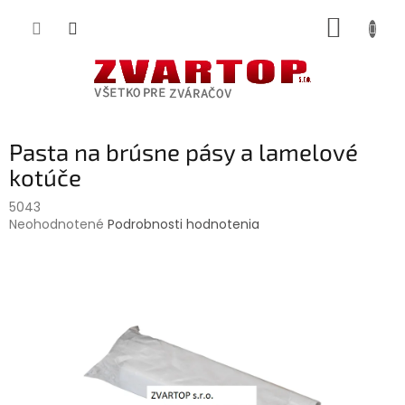
Prejsť
NÁKUP
na
obsah
KOŠÍK
Pasta na brúsne pásy a lamelové
kotúče
5043
Priemerné
Neohodnotené
Podrobnosti hodnotenia
hodnotenie
produktu
je
0,0
z
5
hviezdičiek.