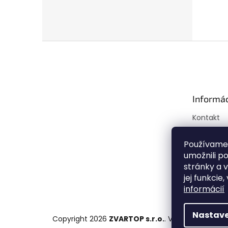
Z
á
p
ä
t
Informác
i
e
Kontakt
Doprava a
Mapa ser
Používame
umožnili p
Obchodné
stránky a 
Podmienk
jej funkcie
osobných
informácií
Nastave
Copyright 2026
ZVARTOP s.r.o.
. Všetky práva vy