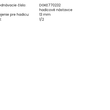
dnávacie číslo:
DGKE770232
hadicové nástavce
ojenie pre hadicu:
13 mm
t:
1/2