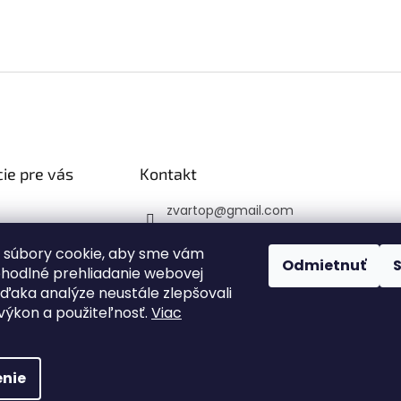
ie pre vás
Kontakt
zvartop
@
gmail.com
 platba
0907 223 337
veru
 súbory cookie, aby sme vám
Sledujte nás na Faceb
Odmietnuť
ohodlné prehliadanie webovej
 podmienky
ooku
vďaka analýze neustále zlepšovali
y ochrany
zvartop_s.r.o
, výkon a použiteľnosť.
Viac
 údajov
nie
hradené.