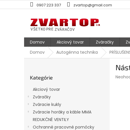
Prejsť
0907 223 337
zvartop@gmail.com
na
obsah
Domov
Akciový tovar
Zváračky
Zv
Domov
Autogénna technika
PRÍSLUŠE
B
Nást
o
Preskočiť
č
Prieme
Neoho
Kategórie
kategórie
n
hodnot
ý
produk
Akciový tovar
p
je
Zváračky
0,0
a
z
Zváracie kukly
n
5
e
Zváracie horáky a káble MMA
hviezdi
l
REDUKČNÉ VENTILY
Ochranné pracovné pomôcky