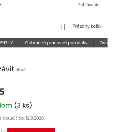
HODNÉ PODMIENKY
PODMIENKY OCHRANY OSOBNÝCH ÚDAJOV
Prihlásenie
NÁKUPNÝ
Prázdny košík
KOŠÍK
ENTILY
Ochranné pracovné pomôcky
Ostatné prísluš
závit
5543
15
ová
adom
(3 ks)
doručiť do:
12.8.2026