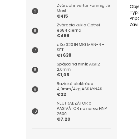
Zvárací invertor Fanmig J5
Obje
Most
Typ:
€415
Prip
Závi
Zváracia kukla Optrel
e684 čierna
€499
aXe 320 IN MIG MAN-4 -
SET
€1 638
Spájka na hliník AlSi12
2,0mm
€1,05
Bazická elektróda
4,0mm/4kg ASKAYNAK
€22
NEUTRALIZÁTOR a
PASIVÁTOR na nerez HNP
2600
€7,20