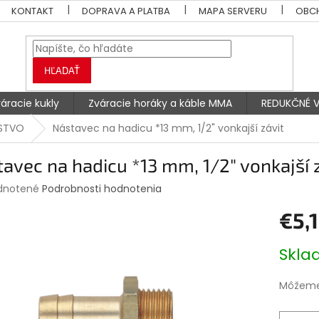
KONTAKT
DOPRAVA A PLATBA
MAPA SERVERU
OBC
HĽADAŤ
áracie kukly
Zváracie horáky a káble MMA
REDUKČNÉ V
NSTVO
Nástavec na hadicu *13 mm, 1/2" vonkajší závit
avec na hadicu *13 mm, 1/2" vonkajší 
rné
dnotené
Podrobnosti hodnotenia
enie
€5,
tu
Jednotk
Skl
cena:
čiek.
Môžeme 