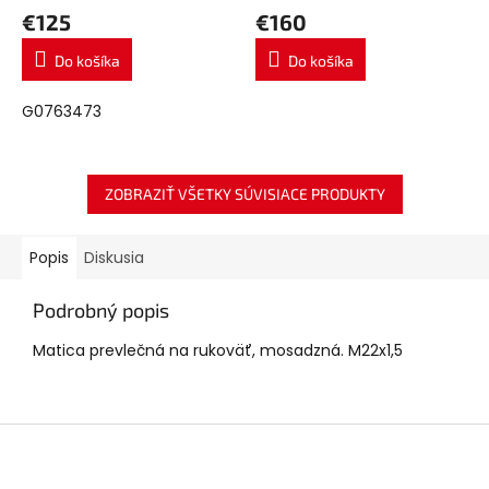
€125
€160
Do košíka
Do košíka
G0763473
ZOBRAZIŤ VŠETKY SÚVISIACE PRODUKTY
Popis
Diskusia
Podrobný popis
Matica prevlečná na rukoväť, mosadzná. M22x1,5
Z
á
p