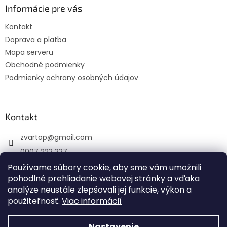
ä
Informácie pre vás
t
Kontakt
i
Doprava a platba
e
Mapa serveru
Obchodné podmienky
Podmienky ochrany osobných údajov
Kontakt
zvartop
@
gmail.com
0907 223 337
Používame súbory cookie, aby sme vám umožnili
Sledujte nás na Facebooku
pohodlné prehliadanie webovej stránky a vďaka
zvartop_s.r.o
analýze neustále zlepšovali jej funkcie, výkon a
použiteľnosť.
Viac informácií
Nastavenie