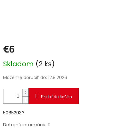
€6
Jednotková
Skladom
(2 ks)
cena:
Môžeme doručiť do:
12.8.2026
Pridať do košíka
5065203P
Detailné informácie