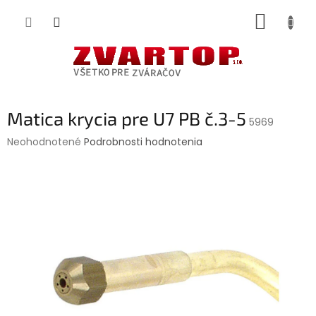
Prejsť
NÁKUP
na
obsah
KOŠÍK
Matica krycia pre U7 PB č.3-5
5969
Priemerné
Neohodnotené
Podrobnosti hodnotenia
hodnotenie
produktu
je
0,0
z
5
hviezdičiek.