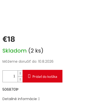
€18
Jednotková
Skladom
(2 ks)
cena:
Môžeme doručiť do:
10.8.2026
Pridať do košíka
5068701P
Detailné informácie