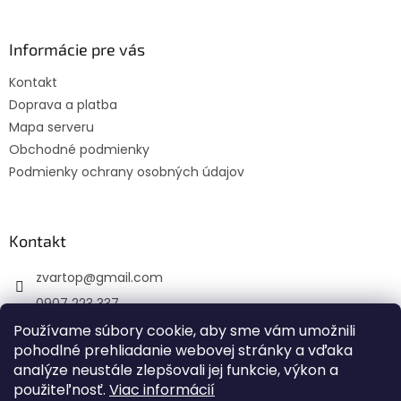
á
p
ä
Informácie pre vás
t
Kontakt
i
Doprava a platba
e
Mapa serveru
Obchodné podmienky
Podmienky ochrany osobných údajov
Kontakt
zvartop
@
gmail.com
0907 223 337
Sledujte nás na Facebooku
Používame súbory cookie, aby sme vám umožnili
pohodlné prehliadanie webovej stránky a vďaka
zvartop_s.r.o
analýze neustále zlepšovali jej funkcie, výkon a
použiteľnosť.
Viac informácií