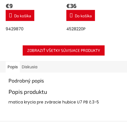
€9
€36
Do košíka
Do košíka
9429870
4528220P
ZOBRAZIŤ VŠETKY SÚVISIACE PRODUKTY
Popis
Diskusia
Podrobný popis
Popis produktu
matica krycia pre zváracie hubice U7 PB č.3-5
Z