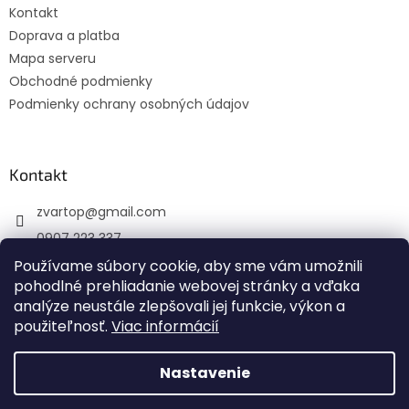
Kontakt
i
Doprava a platba
e
Mapa serveru
Obchodné podmienky
Podmienky ochrany osobných údajov
Kontakt
zvartop
@
gmail.com
0907 223 337
Sledujte nás na Facebooku
Používame súbory cookie, aby sme vám umožnili
pohodlné prehliadanie webovej stránky a vďaka
zvartop_s.r.o
analýze neustále zlepšovali jej funkcie, výkon a
použiteľnosť.
Viac informácií
Nastavenie
Vytvoril Shoptet