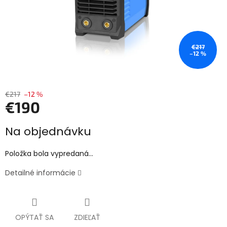
€217
–12 %
€217
–12 %
€190
Jednotková
Na objednávku
cena:
Položka bola vypredaná…
Detailné informácie
OPÝTAŤ SA
ZDIEĽAŤ