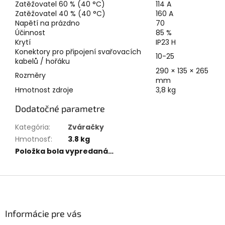
Zatěžovatel 60 % (40 °C)
114 A
Zatěžovatel 40 % (40 °C)
160 A
Napětí na prázdno
70
Účinnost
85 %
Krytí
IP23 H
Konektory pro připojení svařovacích
10-25
kabelů / hořáku
290 × 135 × 265
Rozměry
mm
Hmotnost zdroje
3,8 kg
Dodatočné parametre
Kategória
:
Zváračky
Hmotnosť
:
3.8 kg
Položka bola vypredaná…
Z
á
p
ä
Informácie pre vás
t