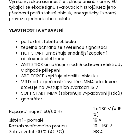
Vyniká vysokou účinností a splňuje přísné normy EU
týkající se ekodesignu svařovacích strojů.Mezi jeho
přednosti patří stabilní oblouk, energeticky úsporný
provoz a jednoduchá obsluha.
VLASTNOSTI A VYBAVENÍ
perfektní stabilita oblouku
tepelná ochrana se světelnou signalizací
HOT START umožňuje snadnější zapálení
obalované elektrody
ANTI STICK umožňuje snadné odlepení elektrody
v případě přilepení
ARC FORCE zajišťuje stabilitu oblouku
V.R.D. = bezpečnostní systém MMA, v klidovém
stavu je na výstupních svorkách 15 V
SOFT START MMA (zabraňuje vypadávání jističů)
generátor
1 x 230 V (± 15
Napájecí napětí 50/60 Hz
%)
Jištění - pomalé
16 A
Rozsah svařovacího proudu
10 - 160 A
Zatěžovatel 100 % (40 °C)
88 A