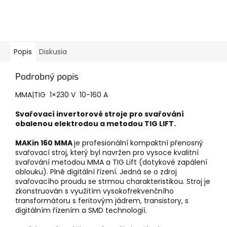
Popis
Diskusia
Podrobný popis
MMA|TIG
1×230 V
10-160 A
Svařovací invertorové stroje pro svařování
obalenou elektrodou a metodou TIG LIFT.
MAKin 160 MMA
je profesionální kompaktní přenosný
svařovací stroj, který byl navržen pro vysoce kvalitní
svařování metodou MMA a TIG Lift (dotykové zapálení
oblouku). Plně digitální řízení. Jedná se o zdroj
svařovacího proudu se strmou charakteristikou. Stroj je
zkonstruován s využitím vysokofrekvenčního
transformátoru s feritovým jádrem, transistory, s
digitálním řízením a SMD technologií.