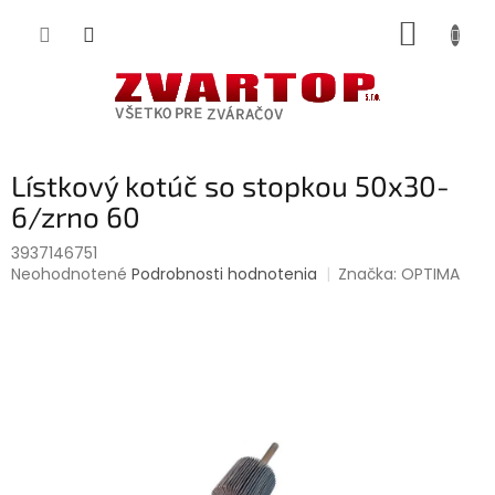
Prejsť
NÁKUP
na
obsah
KOŠÍK
Lístkový kotúč so stopkou 50x30-
6/zrno 60
3937146751
Priemerné
Neohodnotené
Podrobnosti hodnotenia
Značka:
OPTIMA
hodnotenie
produktu
je
0,0
z
5
hviezdičiek.