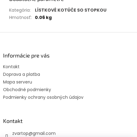
Kategória
:
LÍSTKOVÉ KOTÚČE SO STOPKOU
Hmotnosť
:
0.06 kg
Z
á
p
ä
Informácie pre vás
t
Kontakt
i
Doprava a platba
e
Mapa serveru
Obchodné podmienky
Podmienky ochrany osobných údajov
Kontakt
zvartop
@
gmail.com