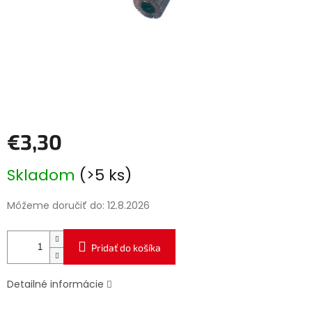
€3,30
Jednotková
Skladom
(>5 ks)
cena:
Môžeme doručiť do:
12.8.2026
Pridať do košíka
Detailné informácie