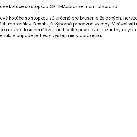
kové kotúče so stopkou OPTIMAabrasive: normal korund
kové kotúče so stopkou sú určené pre brúsenie železných, nerez
ích materiálov. Dosahujú výborné pracovné výkony. V závislosti
 je možné dosiahnúť kvalitné hladké povrchy aj razantný úbytok
riálu v prípade potreby vyššej miery obrúsenia.