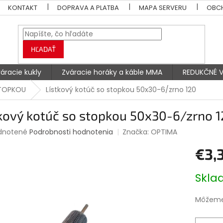
KONTAKT
DOPRAVA A PLATBA
MAPA SERVERU
OBC
HĽADAŤ
áracie kukly
Zváracie horáky a káble MMA
REDUKČNÉ V
STOPKOU
Lístkový kotúč so stopkou 50x30-6/zrno 120
kový kotúč so stopkou 50x30-6/zrno 
rné
dnotené
Podrobnosti hodnotenia
Značka:
OPTIMA
enie
€3,
tu
Jednotk
Skl
cena:
čiek.
Môžeme 