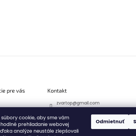
ie pre vás
Kontakt
zvartop
@
gmail.com
 platba
0907 223 337
veru
 súbory cookie, aby sme vám
Sledujte nás na Faceb
Odmietnuť
ohodlné prehliadanie webovej
 podmienky
ooku
vďaka analýze neustále zlepšovali
y ochrany
zvartop_s.r.o