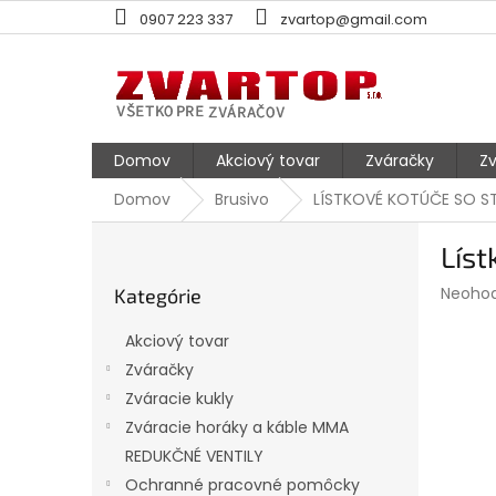
Prejsť
0907 223 337
zvartop@gmail.com
na
obsah
Domov
Akciový tovar
Zváračky
Zv
Domov
Brusivo
LÍSTKOVÉ KOTÚČE SO 
B
Líst
o
Preskočiť
č
Prieme
Neoho
Kategórie
kategórie
n
hodnot
ý
produk
Akciový tovar
p
je
Zváračky
0,0
a
z
Zváracie kukly
n
5
e
Zváracie horáky a káble MMA
hviezdi
l
REDUKČNÉ VENTILY
Ochranné pracovné pomôcky