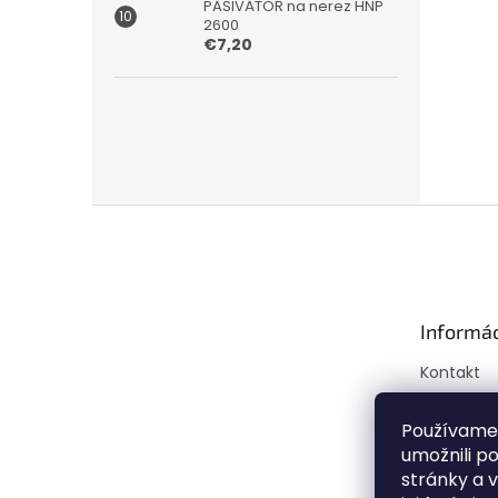
PASIVÁTOR na nerez HNP
2600
€7,20
Z
á
p
ä
t
Informác
i
e
Kontakt
Doprava a
Mapa ser
Používame
umožnili p
Obchodné
stránky a 
Podmienk