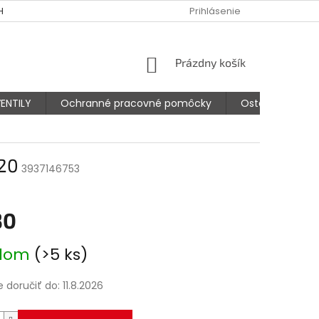
HODNÉ PODMIENKY
PODMIENKY OCHRANY OSOBNÝCH ÚDAJOV
Prihlásenie
NÁKUPNÝ
Prázdny košík
KOŠÍK
ENTILY
Ochranné pracovné pomôcky
Ostatné prísluš
120
3937146753
30
ová
adom
(>5 ks)
doručiť do:
11.8.2026