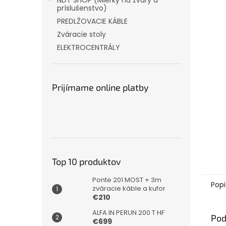
NDT SHOP (Mierky na zvary a
príslušenstvo)
PREDLŽOVACIE KÁBLE
Zváracie stoly
ELEKTROCENTRÁLY
Prijímame online platby
Top 10 produktov
Ponte 201 MOST + 3m
Popi
zváracie káble a kufor
€210
ALFA IN PERUN 200 T HF
Pod
€699