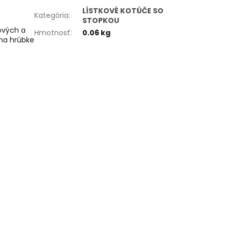
LÍSTKOVÉ KOTÚČE SO
Kategória
:
STOPKOU
ových a
Hmotnosť
:
0.06 kg
 na hrúbke