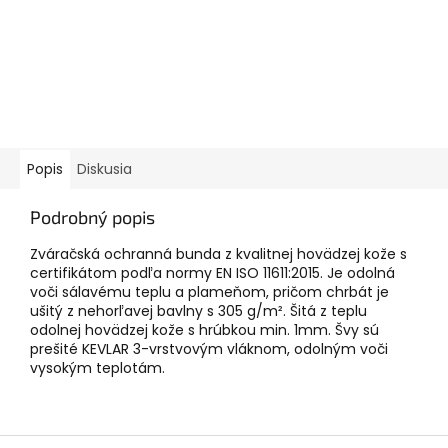
Popis
Diskusia
Podrobný popis
Zváračská ochranná bunda z kvalitnej hovädzej kože s
certifikátom podľa normy EN ISO 11611:2015. Je odolná
voči sálavému teplu a plameňom, pričom chrbát je
ušitý z nehorľavej bavlny s 305 g/m². Šitá z teplu
odolnej hovädzej kože s hrúbkou min. 1mm. Švy sú
prešité KEVLAR 3-vrstvovým vláknom, odolným voči
vysokým teplotám.
Z