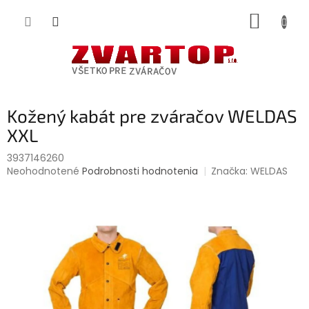
Prejsť
NÁKUP
na
obsah
KOŠÍK
Kožený kabát pre zváračov WELDAS
XXL
3937146260
Priemerné
Neohodnotené
Podrobnosti hodnotenia
Značka:
WELDAS
hodnotenie
produktu
je
0,0
z
5
hviezdičiek.