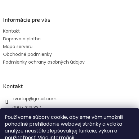
á
p
ä
Informácie pre vás
t
Kontakt
i
Doprava a platba
e
Mapa serveru
Obchodné podmienky
Podmienky ochrany osobných údajov
Kontakt
zvartop
@
gmail.com
0907 223 337
Sledujte nás na Facebooku
Používame súbory cookie, aby sme vám umožnili
pohodlné prehliadanie webovej stránky a vďaka
zvartop_s.r.o
analýze neustále zlepšovali jej funkcie, výkon a
použiteľnosť.
Viac informácií