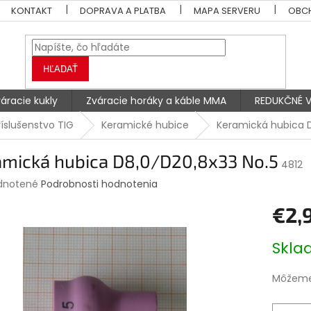
KONTAKT
DOPRAVA A PLATBA
MAPA SERVERU
OBC
HĽADAŤ
áracie kukly
Zváracie horáky a káble MMA
REDUKČNÉ V
ríslušenstvo TIG
Keramické hubice
Keramická hubica D
amická hubica D8,0/D20,8x33 No.5
4812
rné
dnotené
Podrobnosti hodnotenia
enie
€2,
tu
Jednotk
Skl
cena:
čiek.
Môžeme 