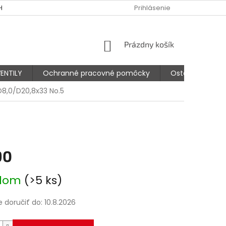
HODNÉ PODMIENKY
PODMIENKY OCHRANY OSOBNÝCH ÚDAJOV
Prihlásenie
NÁKUPNÝ
Prázdny košík
KOŠÍK
ENTILY
Ochranné pracovné pomôcky
Ostatné prísluš
8,0/D20,8x33 No.5
90
ová
adom
(>5 ks)
doručiť do:
10.8.2026