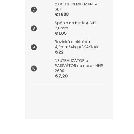
aXe 320 IN MIG MAN-4 -
SET
€1 638
Spájka na hliník AlSi12
2,0mm
€1,05
Bazická elektróda
4,0mm/4kg ASKAYNAK
€22
NEUTRALIZÁTOR a
PASIVÁTOR na nerez HNP
2600
€7,20
Z
á