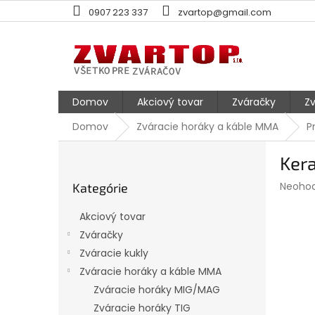
Prejsť
0907 223 337
zvartop@gmail.com
na
obsah
Domov
Akciový tovar
Zváračky
Zv
Domov
Zváracie horáky a káble MMA
P
B
Ker
o
Preskočiť
č
Prieme
Neoho
Kategórie
kategórie
n
hodnot
ý
produk
Akciový tovar
p
je
Zváračky
0,0
a
z
Zváracie kukly
n
5
e
Zváracie horáky a káble MMA
hviezdi
l
Zváracie horáky MIG/MAG
Zváracie horáky TIG