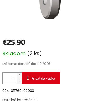
€25,90
Jednotková
Skladom
(2 ks)
cena:
Môžeme doručiť do:
11.8.2026
Pridať do košíka
094-011760-00000
Detailné informácie