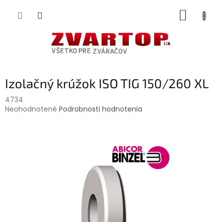
Prejsť
NÁKUP
na
obsah
KOŠÍK
Izolačný krúžok ISO TIG 150/260 XL
4734
Priemerné
Neohodnotené
Podrobnosti hodnotenia
hodnotenie
produktu
je
0,0
z
5
hviezdičiek.