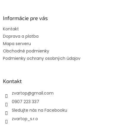
á
p
ä
Informácie pre vás
t
Kontakt
i
Doprava a platba
e
Mapa serveru
Obchodné podmienky
Podmienky ochrany osobných údajov
Kontakt
zvartop
@
gmail.com
0907 223 337
Sledujte nás na Facebooku
zvartop_s.r.o