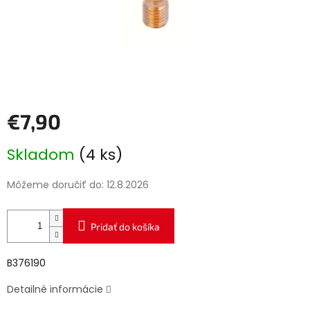
€7,90
Jednotková
Skladom
(4 ks)
cena:
Môžeme doručiť do:
12.8.2026
Pridať do košíka
B376190
Detailné informácie