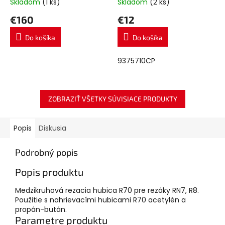
Skladom
(1 ks)
Skladom
(2 ks)
€160
€12
Do košíka
Do košíka
9375710CP
ZOBRAZIŤ VŠETKY SÚVISIACE PRODUKTY
Popis
Diskusia
Podrobný popis
Popis produktu
Medzikruhová rezacia hubica R70 pre rezáky RN7, R8.
Použitie s nahrievacími hubicami R70 acetylén a
propán-bután.
Parametre produktu