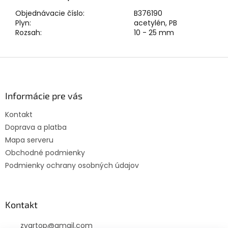
Objednávacie číslo:
B376190
Plyn:
acetylén, PB
Rozsah:
10 - 25 mm
Z
á
p
ä
Informácie pre vás
t
Kontakt
i
Doprava a platba
e
Mapa serveru
Obchodné podmienky
Podmienky ochrany osobných údajov
Kontakt
zvartop
@
gmail.com