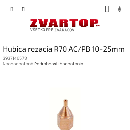
Prejsť
NÁKUP
na
obsah
KOŠÍK
Hubica rezacia R70 AC/PB 10-25mm
3937146578
Priemerné
Neohodnotené
Podrobnosti hodnotenia
hodnotenie
produktu
je
0,0
z
5
hviezdičiek.