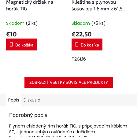
Magnetický držiak na
Klieština s plynovou
horák TIG
šošovkou 1,6 mm x 61,5
mm ARC T2/T3W/T4W
Skladom
(2 ks)
Skladom
(>5 ks)
€10
€22,50
Do košíka
Do košíka
T2GL16
ZOBRAZIŤ VŠETKY SÚVISIACE PRODUKTY
Popis
Diskusia
Podrobný popis
Plynom chladený 4m horák TIG, s pripojovacím káblom
ST, s jednoduchým ovládacím tlačidlom.