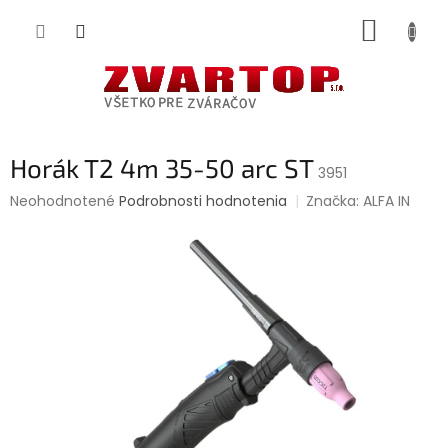
Prejsť
NÁKUP
na
obsah
KOŠÍK
Horák T2 4m 35-50 arc ST
3951
Priemerné
Neohodnotené
Podrobnosti hodnotenia
Značka:
ALFA IN
hodnotenie
produktu
je
0,0
z
5
hviezdičiek.