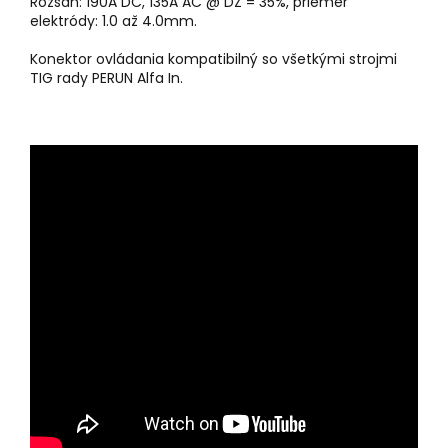
Rozsah: 190A DC, 135A AC @ DZ = 35%, priemer
elektródy: 1.0 až 4.0mm.
Konektor ovládania kompatibilný so všetkými strojmi
TIG rady PERUN Alfa In.