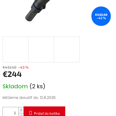
€432,50
–43 %
€432,50
–43 %
€244
Jednotková
Skladom
(2 ks)
cena:
Môžeme doručiť do:
12.8.2026
Pridať do košíka