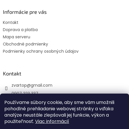
p
ä
Informácie pre vás
t
Kontakt
i
Doprava a platba
e
Mapa serveru
Obchodné podmienky
Podmienky ochrany osobných údajov
Kontakt
zvartop
@
gmail.com
0907 223 337
Používame súbory cookie, aby sme vám umožnili
Sledujte nás na Facebooku
pohodlné prehliadanie webovej stránky a vďaka
zvartop_s.r.o
analýze neustále zlepšovali jej funkcie, výkon a
použiteľnosť.
Viac informácií