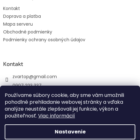
t
Kontakt
i
Doprava a platba
e
Mapa serveru
Obchodné podmienky
Podmienky ochrany osobných údajov
Kontakt
zvartop
@
gmail.com
0907 223 337
Sledujte nás na Facebooku
Používame súbory cookie, aby sme vám umožnili
pohodlné prehliadanie webovej stránky a vďaka
zvartop_s.r.o
analýze neustále zlepšovali jej funkcie, výkon a
použiteľnosť.
Viac informácií
Nastavenie
Vytvoril Shoptet