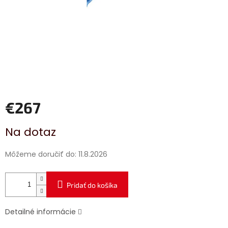
€267
Jednotková
Na dotaz
cena:
Môžeme doručiť do:
11.8.2026
Pridať do košíka
Detailné informácie