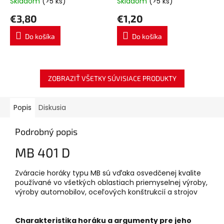
Skladom
(>5 ks)
Skladom
(>5 ks)
€3,80
€1,20
Do košíka
Do košíka
ZOBRAZIŤ VŠETKY SÚVISIACE PRODUKTY
Popis
Diskusia
Podrobný popis
MB 401 D
Zváracie horáky typu MB sú vďaka osvedčenej kvalite
používané vo všetkých oblastiach priemyselnej výroby,
výroby automobilov, oceľových konštrukcií a strojov
Charakteristika horáku a argumenty pre jeho