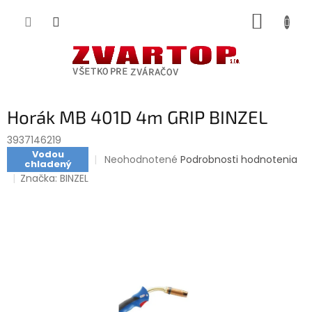
Prejsť
NÁKUP
na
obsah
KOŠÍK
Horák MB 401D 4m GRIP BINZEL
3937146219
Vodou
Priemerné
Neohodnotené
Podrobnosti hodnotenia
chladený
hodnotenie
Značka:
BINZEL
produktu
je
0,0
z
5
hviezdičiek.