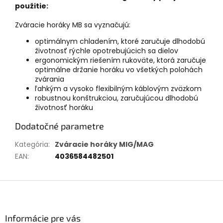
použitie:
Zváracie horáky MB sa vyznačujú:
optimálnym chladením, ktoré zaručuje dlhodobú
životnosť rýchle opotrebujúcich sa dielov
ergonomickým riešením rukoväte, ktorá zaručuje
optimálne držanie horáku vo všetkých polohách
zvárania
ľahkým a vysoko flexibilným káblovým zväzkom
robustnou konštrukciou, zaručujúcou dlhodobú
životnosť horáku
Dodatočné parametre
Kategória
:
Zváracie horáky MIG/MAG
EAN
:
4036584482501
Z
á
p
ä
Informácie pre vás