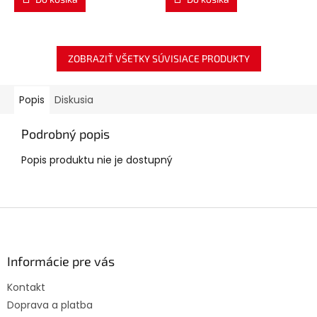
ZOBRAZIŤ VŠETKY SÚVISIACE PRODUKTY
Popis
Diskusia
Podrobný popis
Popis produktu nie je dostupný
Z
á
p
ä
Informácie pre vás
t
Kontakt
i
Doprava a platba
e