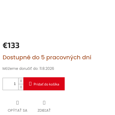
€133
Jednotková
Dostupné do 5 pracovných dní
cena:
Môžeme doručiť do:
11.8.2026
Pridať do košíka
OPÝTAŤ SA
ZDIEĽAŤ