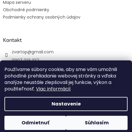
Mapa serveru
Obchodné podmienky
Podmienky ochrany osobných údajov
Kontakt
zvartop
@
gmail.com
0907 223 337
Používame súbory cookie, aby sme vám umožnili
Sledujte nás na Facebooku
pohodlné prehliadanie webovej stránky a vďaka
zvartop_s.r.o
analýze neustále zlepšovali jej funkcie, výkon a
použiteľnosť.
Viac informácií
Nastavenie
Vytvoril Shoptet
Odmietnuť
Súhlasím
Copyright 2026
ZVARTOP s.r.o.
. Všetky práva vyhradené.