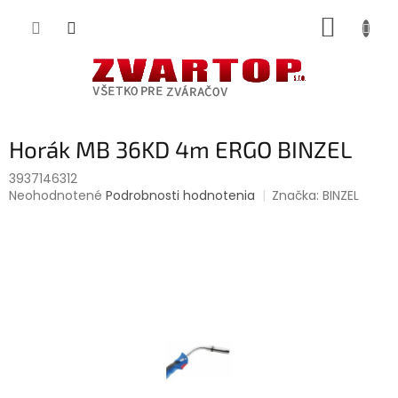
Prejsť
NÁKUP
na
obsah
KOŠÍK
Horák MB 36KD 4m ERGO BINZEL
3937146312
Priemerné
Neohodnotené
Podrobnosti hodnotenia
Značka:
BINZEL
hodnotenie
produktu
je
0,0
z
5
hviezdičiek.