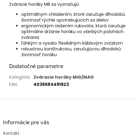
Zváracie horáky MB sa vyznačujú:
optimálnym chladením, ktoré zaručuje dlhodobú
životnosť rýchle opotrebujúcich sa dielov
ergonomickým riešením rukoväte, ktorá zaručuje
optimálne držanie horáku vo všetkých polohách
zvárania
ľahkým a vysoko flexibilným káblovým zväzkom
robustnou konštrukciou, zaručujúcou dlhodobú
životnosť horáku
Dodatočné parametre
Kategória
:
Zváracie horáky MIG/MAG
EAN
:
4036584491923
Z
á
p
ä
Informácie pre vás
t
Kontakt
i