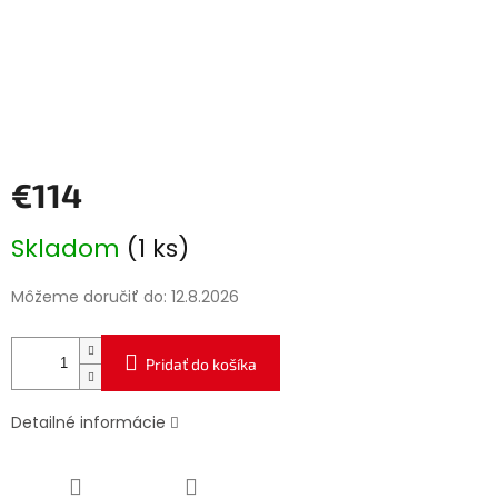
€114
Jednotková
Skladom
(1 ks)
cena:
Môžeme doručiť do:
12.8.2026
Pridať do košíka
Detailné informácie