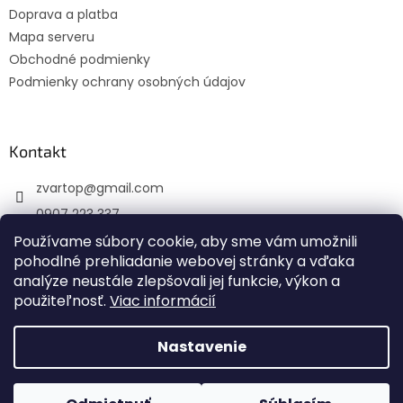
Doprava a platba
e
Mapa serveru
Obchodné podmienky
Podmienky ochrany osobných údajov
Kontakt
zvartop
@
gmail.com
0907 223 337
Sledujte nás na Facebooku
Používame súbory cookie, aby sme vám umožnili
pohodlné prehliadanie webovej stránky a vďaka
zvartop_s.r.o
analýze neustále zlepšovali jej funkcie, výkon a
použiteľnosť.
Viac informácií
Nastavenie
Vytvoril Shoptet