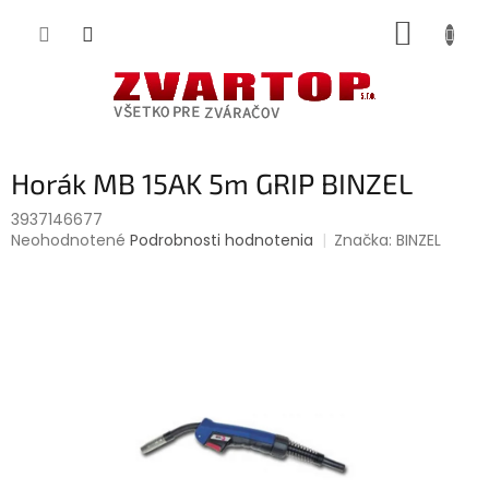
Prejsť
NÁKUP
na
obsah
KOŠÍK
Horák MB 15AK 5m GRIP BINZEL
3937146677
Priemerné
Neohodnotené
Podrobnosti hodnotenia
Značka:
BINZEL
hodnotenie
produktu
je
0,0
z
5
hviezdičiek.