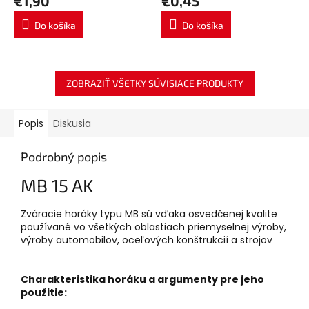
€1,90
€0,45
Do košíka
Do košíka
ZOBRAZIŤ VŠETKY SÚVISIACE PRODUKTY
Popis
Diskusia
Podrobný popis
MB 15 AK
Zváracie horáky typu MB sú vďaka osvedčenej kvalite
používané vo všetkých oblastiach priemyselnej výroby,
výroby automobilov, oceľových konštrukcií a strojov
Charakteristika horáku a argumenty pre jeho
použitie: