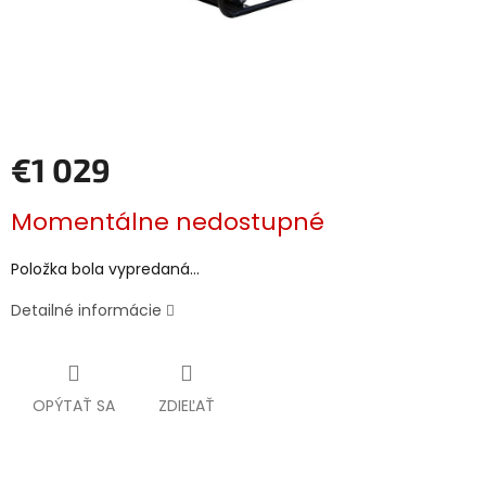
€1 029
Jednotková
Momentálne nedostupné
cena:
Položka bola vypredaná…
Detailné informácie
OPÝTAŤ SA
ZDIEĽAŤ