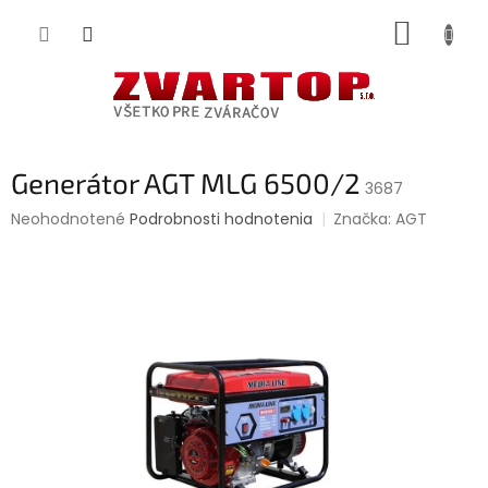
Prejsť
NÁKUP
na
obsah
KOŠÍK
Generátor AGT MLG 6500/2
3687
Priemerné
Neohodnotené
Podrobnosti hodnotenia
Značka:
AGT
hodnotenie
produktu
je
0,0
z
5
hviezdičiek.