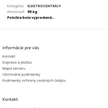
Kategória
:
ELEKTROCENTRÁLY
Hmotnosť
:
95 kg
Položka bola vypredaná…
Z
á
p
ä
Informácie pre vás
t
Kontakt
i
Doprava a platba
e
Mapa serveru
Obchodné podmienky
Podmienky ochrany osobných údajov
Kontakt