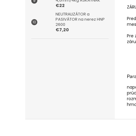
4,0mm/4kg ASKAYNAK
€22
ZÁR
NEUTRALIZÁTOR a
Pred
PASIVÁTOR na nerez HNP
mes
2600
€7,20
Pre 
zár
Par
napá
prúd
roz
hmo
Z
á
p