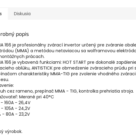
s
Diskusia
robný popis
 166 je profesionálny zvárací invertor určený pre zváranie oba
ktródou (MMA) a metódou netaviacou sa wolframovou elektródo
 montážnych prácach.
 166 je vybavená funkciami: HOT START pre dokonalé zapáleni
acieho oblúku, ANTISTICK pre obmedzenie zváracieho prúdu pri 
pínačom charakteristiky MMA-TIG pre zvolenie vhodného zvárac
esu.
avenie:
uh cez rameno, prepínač MMA - TIG, kontrolka prehriatia stroja.
žovateľ: Merané pri 40°C
- 160A - 26,4V
- 105A - 24,2V
 - 80A - 23,2V
ý výrobok.