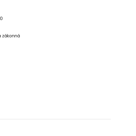
60
sa zákonná