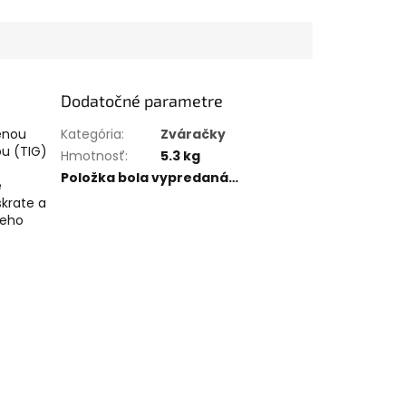
Dodatočné parametre
lenou
Kategória
:
Zváračky
u (TIG)
Hmotnosť
:
5.3 kg
Položka bola vypredaná…
e
skrate a
ieho