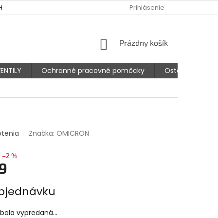
HODNÉ PODMIENKY
PODMIENKY OCHRANY OSOBNÝCH ÚDAJOV
Prihlásenie
NÁKUPNÝ
Prázdny košík
KOŠÍK
ENTILY
Ochranné pracovné pomôcky
Ostatné prísluš
otenia
Značka:
OMICRON
–2 %
9
ová
bjednávku
 bola vypredaná…