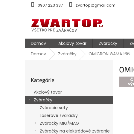
Prejsť
0907 223 337
zvartop@gmail.com
na
obsah
Domov
Akciový tovar
Zváračky
Zv
Domov
Zváračky
OMICRON GAMA 166
B
OMI
o
Preskočiť
č
Kategórie
kategórie
Č
n
vý
ý
Akciový tovar
p
Zváračky
a
Zváracie sety
n
e
Laserové zváračky
l
Zváračky MIG/MAG
Zváračky na elektródové zváranie