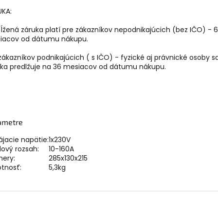
UKA:
ĺžená záruka platí pre zákazníkov nepodnikajúcich (bez IČO) - 
iacov od dátumu nákupu.
zákazníkov podnikajúcich ( s IČO) - fyzické aj právnické osoby 
uka predlžuje na 36 mesiacov od dátumu nákupu.
ametre
jacie napätie:
1x230V
ový rozsah:
10-160A
mery:
285x130x215
tnosť:
5,3kg