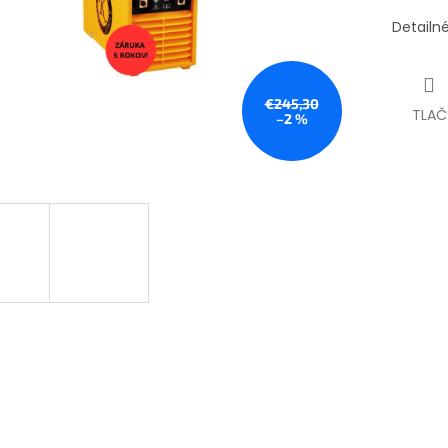
Detailn
€245,30
TLAČ
–2 %