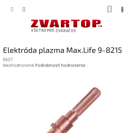
Prejsť
NÁKUP
na
obsah
KOŠÍK
Elektróda plazma Max.Life 9-8215
5507
Priemerné
Neohodnotené
Podrobnosti hodnotenia
hodnotenie
produktu
je
0,0
z
5
hviezdičiek.