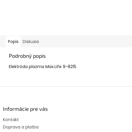
Popis
Diskusia
Podrobný popis
Elektróda plazma Max.Life 9-8215
Z
á
p
ä
Informácie pre vás
t
Kontakt
i
Doprava a platba
e