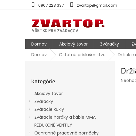
Prejsť
0907 223 337
zvartop@gmail.com
na
obsah
Domov
Akciový tovar
Zváračky
Zv
Domov
Ostatné príslušenstvo
Držiak m
B
Drž
o
Preskočiť
č
Prieme
Neoho
Kategórie
kategórie
n
hodnot
ý
produk
Akciový tovar
p
je
Zváračky
0,0
a
z
Zváracie kukly
n
5
e
Zváracie horáky a káble MMA
hviezdi
l
REDUKČNÉ VENTILY
Ochranné pracovné pomôcky