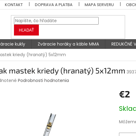
KONTAKT
DOPRAVA A PLATBA
MAPA SERVERU
OBC
HĽADAŤ
áracie kukly
Zváracie horáky a káble MMA
REDUKČNÉ V
astek kriedy (hranatý) 5x12mm
iak mastek kriedy (hranatý) 5x12mm
3937
rné
dnotené
Podrobnosti hodnotenia
enie
€2
tu
Jednotk
Skl
cena:
čiek.
Môžeme 