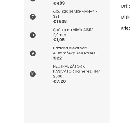
€499
Drži
aXe 320 IN MIG MAN-4 -
SET
Dĺž
€1 638
Krie
Spájka na hliník AlSi12
2,0mm
€1,05
Bazická elektróda
4,0mm/4kg ASKAYNAK
€22
NEUTRALIZÁTOR a
PASIVÁTOR na nerez HNP
2600
€7,20
Z