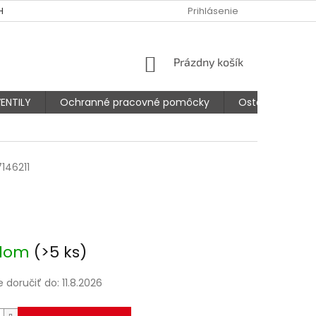
HODNÉ PODMIENKY
PODMIENKY OCHRANY OSOBNÝCH ÚDAJOV
Prihlásenie
NÁKUPNÝ
Prázdny košík
KOŠÍK
ENTILY
Ochranné pracovné pomôcky
Ostatné prísluš
146211
ová
adom
(>5 ks)
doručiť do:
11.8.2026