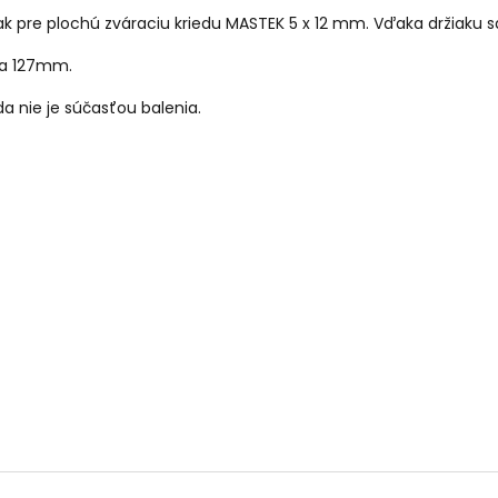
ak pre plochú zváraciu kriedu MASTEK 5 x 12 mm. Vďaka držiaku sa
ka 127mm.
da nie je súčasťou balenia.