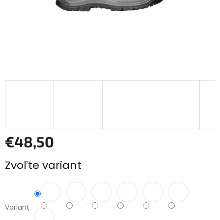
€48,50
Jednotková
Zvoľte variant
cena:
Variant