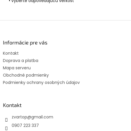
• vyberte odpovedajúcu veľkosť
Z
á
p
ä
Informácie pre vás
t
Kontakt
i
Doprava a platba
e
Mapa serveru
Obchodné podmienky
Podmienky ochrany osobných údajov
Kontakt
zvartop
@
gmail.com
0907 223 337