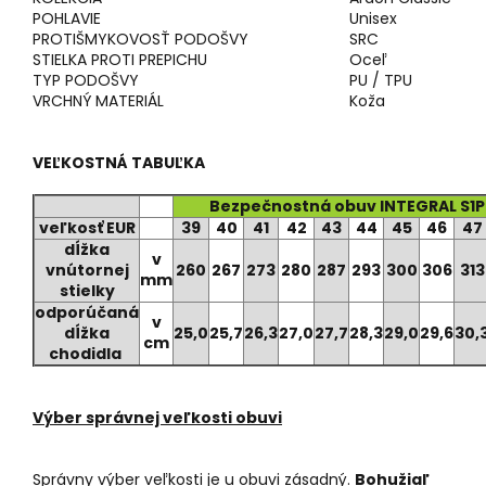
POHLAVIE
Unisex
PROTIŠMYKOVOSŤ PODOŠVY
SRC
STIELKA PROTI PREPICHU
Oceľ
TYP PODOŠVY
PU / TPU
VRCHNÝ MATERIÁL
Koža
VEĽKOSTNÁ TABUĽKA
Bezpečnostná obuv INTEGRAL S1P
veľkosť EUR
39
40
41
42
43
44
45
46
47
dĺžka
v
vnútornej
260
267
273
280
287
293
300
306
313
mm
stielky
odporúčaná
v
dĺžka
25,0
25,7
26,3
27,0
27,7
28,3
29,0
29,6
30,
cm
chodidla
Výber správnej veľkosti obuvi
Správny výber veľkosti je u obuvi zásadný.
Bohužiaľ