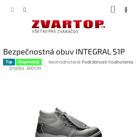
Prejsť
NÁKUP
na
obsah
KOŠÍK
Bezpečnostná obuv INTEGRAL S1P
Priemerné
Neohodnotené
Podrobnosti hodnotenia
Tip
Dopredaj
hodnotenie
Značka:
ARDON
produktu
je
0,0
z
5
hviezdičiek.