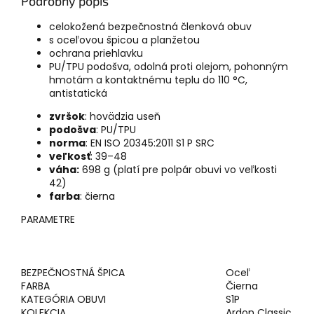
Podrobný popis
celokožená bezpečnostná členková obuv
s oceľovou špicou a planžetou
ochrana priehlavku
PU/TPU podošva, odolná proti olejom, pohonným
hmotám a kontaktnému teplu do 110 °C,
antistatická
zvršok
: hovädzia useň
podošva
: PU/TPU
norma
: EN ISO 20345:2011 S1 P SRC
veľkosť
: 39–48
váha:
698 g (platí pre polpár obuvi vo veľkosti
42)
farba
: čierna
PARAMETRE
BEZPEČNOSTNÁ ŠPICA
Oceľ
FARBA
Čierna
KATEGÓRIA OBUVI
S1P
KOLEKCIA
Ardon Classic