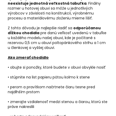
neexistuje jednotná veľkostná tabuľka
. Finálny
rozmer u hotovej obuvi sa môže u jednotlivých
výrobcov v závislosti na konštrukcií, výrobnému
procesu a materiálovému zloženiu mierne líšiť.
Z tohto dôvodu je najlepšie riadiť sa
odporúčanou
dĺžkou chodidla
pre danú veľkosť uvedenú v tabuľke
u každého modelu našej obuvi, kde je počítané s
rezervou 0,5 cm u obuvi poltopánkového strihu a 1 cm
u členkovej a vyššej obuvi.
Ako zmerať chodidlo
• obujte si ponožky, ktoré budete v obuvi obvykle nosiť
• stúpnite na list papieru pätou kolmo k stene
• perom a pravítkom načrtnete čiaru tesne pred
najdlhším prstom
• zmerajte vzdialenosť medzi stenou a čiarou, ktorú ste
práve nakreslili