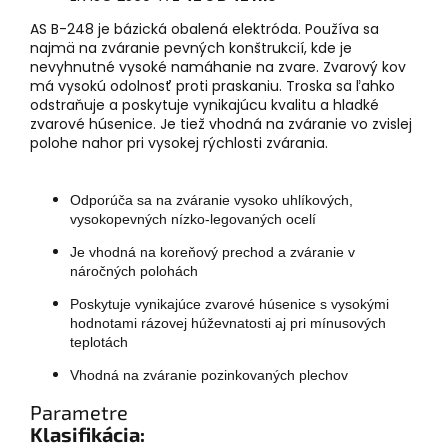
AS B-248 je bázická obalená elektróda. Používa sa
najmä na zváranie pevných konštrukcií, kde je
nevyhnutné vysoké namáhanie na zvare. Zvarový kov
má vysokú odolnosť proti praskaniu. Troska sa ľahko
odstraňuje a poskytuje vynikajúcu kvalitu a hladké
zvarové húsenice. Je tiež vhodná na zváranie vo zvislej
polohe nahor pri vysokej rýchlosti zvárania.
Odporúča sa na zváranie vysoko uhlíkových,
vysokopevných nízko-legovaných ocelí
Je vhodná na koreňový prechod a zváranie v
náročných polohách
Poskytuje vynikajúce zvarové húsenice s vysokými
hodnotami rázovej húževnatosti aj pri mínusových
teplotách
Vhodná na zváranie pozinkovaných plechov
Parametre
Klasifikácia: