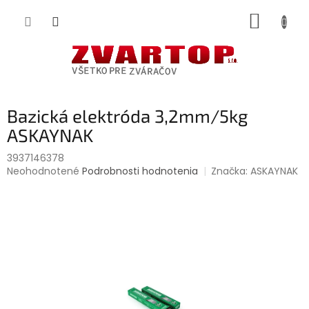
Prejsť
NÁKUP
na
obsah
KOŠÍK
Bazická elektróda 3,2mm/5kg
ASKAYNAK
3937146378
Priemerné
Neohodnotené
Podrobnosti hodnotenia
Značka:
ASKAYNAK
hodnotenie
produktu
je
0,0
z
5
hviezdičiek.