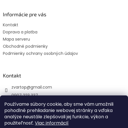
á
p
ä
Informácie pre vás
t
Kontakt
i
Doprava a platba
e
Mapa serveru
Obchodné podmienky
Podmienky ochrany osobných údajov
Kontakt
zvartop
@
gmail.com
0907 223 337
Používame súbory cookie, aby sme vám umožnili
Sledujte nás na Facebooku
pohodlné prehliadanie webovej stránky a vďaka
zvartop_s.r.o
analýze neustále zlepšovali jej funkcie, výkon a
použiteľnosť.
Viac informácií