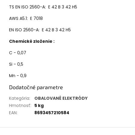
TS EN ISO 2560-A: E 42 B 3 42 H5
AWS A5.1: E 7018
EN ISO 2560-A: E 42 B 3 42 H5
Chemické zloženie :
C - 0,07
Si - 0,5
Mn - 0,9
Dodatočné parametre
Kategória
:
OBALOVANÉ ELEKTRÓDY
Hmotnosť
:
5 kg
EAN
:
8693457210584
Z