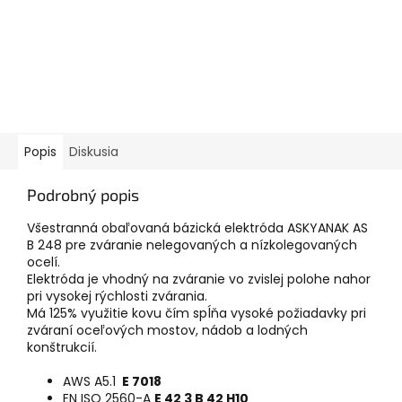
Popis
Diskusia
Podrobný popis
Všestranná obaľovaná bázická elektróda ASKYANAK AS
B 248 pre zváranie nelegovaných a nízkolegovaných
ocelí.
Elektróda je vhodný na zváranie vo zvislej polohe nahor
pri vysokej rýchlosti zvárania.
Má 125% využitie kovu čím spĺňa vysoké požiadavky pri
zváraní oceľových mostov, nádob a lodných
konštrukcií.
AWS A5.1
E 7018
EN ISO 2560-A
E 42 3 B 42 H10