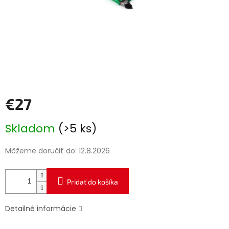
€27
Jednotková
Skladom
(>5 ks)
cena:
Môžeme doručiť do:
12.8.2026
Pridať do košíka
Detailné informácie